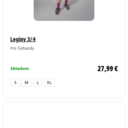
Legíny 3/4
Pre Švihandy
27,99 €
Skladom
S
M
L
XL