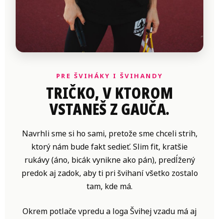
PRE ŠVIHÁKY I ŠVIHANDY
TRIČKO, V KTOROM
VSTANEŠ Z GAUČA.
Navrhli sme si ho sami, pretože sme chceli strih,
ktorý nám bude fakt sedieť. Slim fit, kratšie
rukávy (áno, bicák vynikne ako pán), predĺžený
predok aj zadok, aby ti pri švihaní všetko zostalo
tam, kde má.
Okrem potlače vpredu a loga Švihej vzadu má aj