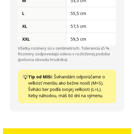
M
53,5 cm
L
55,5 cm
XL
57,5 cm
XXL
59,5 cm
Všetky rozmery sú v centimetroch. Tolerancia ±5 %.
Rozmery zodpovedajú odevu v rozloženej podobe
(polovica obvodu hrudníka).
Tip od Míši:
Švihandám odporúčame o
veľkosť menšiu ako bežne nosíš (M=S).
Šviháci ber podľa svojej veľkosti (L=L).
Keby náhodou, máš 60 dní na výmenu.