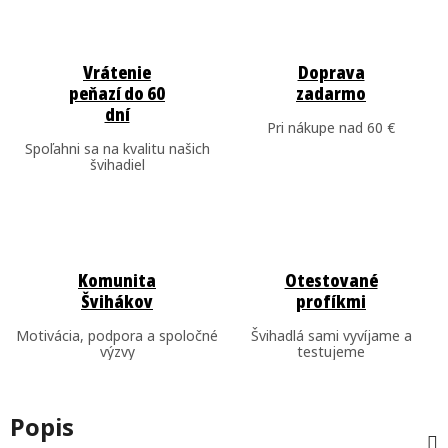
Vrátenie
Doprava
peňazí do 60
zadarmo
dní
Pri nákupe nad 60 €
Spoľahni sa na kvalitu našich
švihadiel
Komunita
Otestované
Švihákov
profíkmi
Motivácia, podpora a spoločné
Švihadlá sami vyvíjame a
výzvy
testujeme
Popis