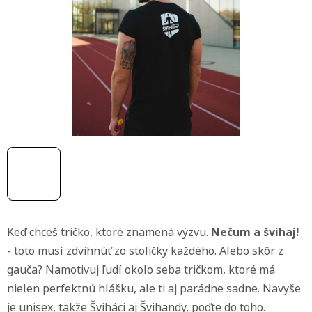
z
5
hviezdičiek.
Keď chceš tričko, ktoré znamená výzvu.
Nečum a švihaj!
- toto musí zdvihnúť zo stoličky každého. Alebo skôr z
gauča? Namotivuj ľudí okolo seba tričkom, ktoré má
nielen perfektnú hlášku, ale ti aj parádne sadne. Navyše
je unisex, takže Šviháci aj Švihandy, poďte do toho.