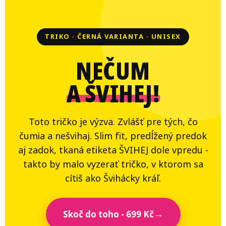
TRIKO · ČERNÁ VARIANTA · UNISEX
NEČUM
A ŠVIHEJ!
Toto tričko je výzva. Zvlášť pre tých, čo
čumia a nešvihaj. Slim fit, predĺžený predok
aj zadok, tkaná etiketa ŠVIHEJ dole vpredu -
takto by malo vyzerať tričko, v ktorom sa
cítiš ako Švihácky kráľ.
Skoč do toho - 699 Kč