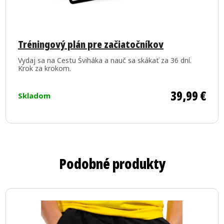
Priemerné
hodnotenie
Tréningový plán pre začiatočníkov
produktu
Vydaj sa na Cestu Šviháka a nauč sa skákať za 36 dní.
je
Krok za krokom.
5,0
z
39,99 €
Skladom
5
hviezdičiek.
Podobné produkty