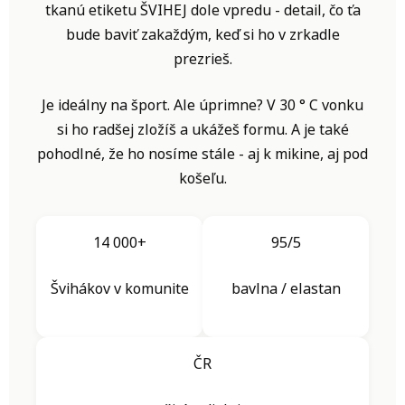
tkanú etiketu ŠVIHEJ dole vpredu - detail, čo ťa
bude baviť zakaždým, keď si ho v zrkadle
prezrieš.
Je ideálny na šport. Ale úprimne? V 30 ° C vonku
si ho radšej zložíš a ukážeš formu. A je také
pohodlné, že ho nosíme stále - aj k mikine, aj pod
košeľu.
14 000+
95/5
Švihákov v komunite
bavlna / elastan
ČR