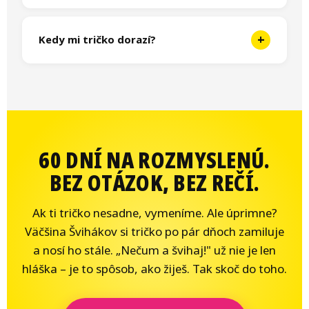
látku. Jinak triko po prvních praních neztratí
Máš
60 dní na vrácení nebo výměnu
- bez
tvar ani nezžmolkovatí.
otázek, bez řečí. Stačí napsat na
info@svihej.cz
+
Kedy mi tričko dorazí?
a my to vyřešíme. Pokud chceš jen vyměnit za
jinou velikost, napiš rovnou - některé velikosti
Po ČR 1-2 pracovní dny, na Slovensko 2-5 dní.
se rozebírají rychleji, ne vždy je všechno na
Objednávky nad 1 500 Kč mají dopravu
skladě.
zadarmo. Posíláme Zásilkovnou nebo kurýrem -
vybereš si v košíku.
60 DNÍ NA ROZMYSLENÚ.
BEZ OTÁZOK, BEZ REČÍ.
Ak ti tričko nesadne, vymeníme. Ale úprimne?
Väčšina Švihákov si tričko po pár dňoch zamiluje
a nosí ho stále. „Nečum a švihaj!" už nie je len
hláška – je to spôsob, ako žiješ. Tak skoč do toho.