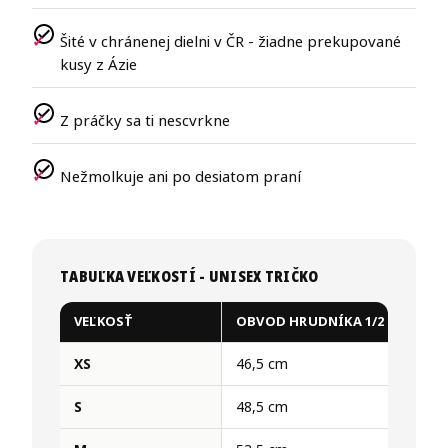
Šité v chránenej dielni v ČR - žiadne prekupované
kusy z Ázie
Z práčky sa ti nescvrkne
Nežmolkuje ani po desiatom praní
TABUĽKA VEĽKOSTÍ - UNISEX TRIČKO
VEĽKOSŤ
OBVOD HRUDNÍKA 1/2
XS
46,5 cm
S
48,5 cm