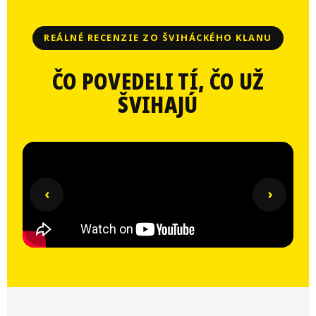
REÁLNÉ RECENZIE ZO ŠVIHÁCKÉHO KLANU
ČO POVEDELI TÍ, ČO UŽ
ŠVIHAJÚ
‹
›