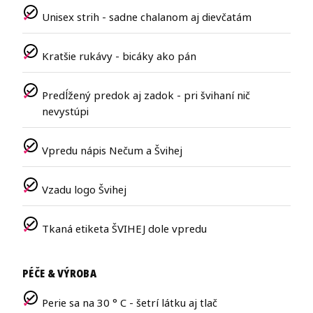
Unisex strih - sadne chalanom aj dievčatám
Kratšie rukávy - bicáky ako pán
Predĺžený predok aj zadok - pri švihaní nič
nevystúpi
Vpredu nápis Nečum a Švihej
Vzadu logo Švihej
Tkaná etiketa ŠVIHEJ dole vpredu
PÉČE & VÝROBA
Perie sa na 30 ° C - šetrí látku aj tlač