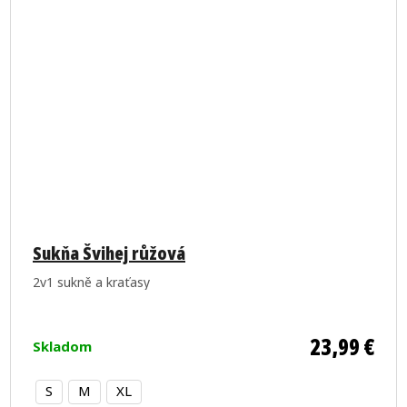
Sukňa Švihej růžová
2v1 sukně a kraťasy
23,99 €
Skladom
S
M
XL