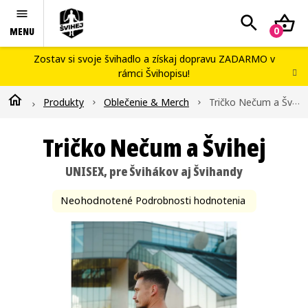
Prejsť
Hľadať
N
na
obsah
K
Švihej portál
Zostav si svoje švihadlo
a získaj dopravu ZADARMO v
rámci
Švihopisu
!
Náš príbeh
Domov
Produkty
Oblečenie & Merch
Tričko Nečum a Švihej
Blog
Workshopy
Tričko Nečum a Švihej
Kontakty
UNISEX, pre Švihákov aj Švihandy
Švihopis challenge
Priemerné
Neohodnotené
Podrobnosti hodnotenia
hodnotenie
produktu
je
0,0