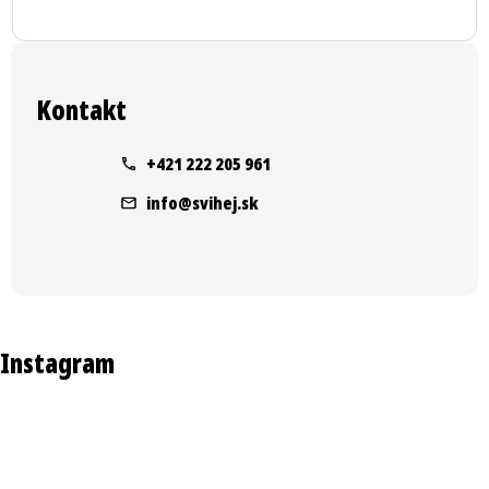
Z
á
Kontakt
p
ä
+421 222 205 961
t
info
@
svihej.sk
i
e
Instagram