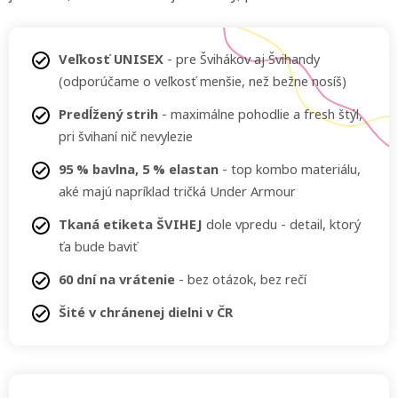
Veľkosť UNISEX
- pre Švihákov aj Švihandy
(odporúčame o veľkosť menšie, než bežne nosíš)
Predĺžený strih
- maximálne pohodlie a fresh štýl,
pri švihaní nič nevylezie
95 % bavlna, 5 % elastan
- top kombo materiálu,
aké majú napríklad tričká Under Armour
Tkaná etiketa ŠVIHEJ
dole vpredu - detail, ktorý
ťa bude baviť
60 dní na vrátenie
- bez otázok, bez rečí
Šité v chránenej dielni v ČR