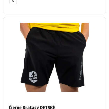
S
Čierne Kraťasy DETSKÉ