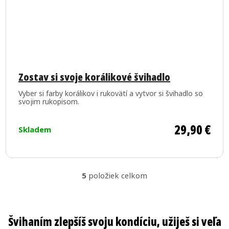
Priemerné
hodnotenie
Zostav si svoje korálikové švihadlo
produktu
Vyber si farby korálikov i rukovätí a vytvor si švihadlo so
je
svojim rukopisom.
5,0
z
29,90 €
Skladem
5
hviezdičiek.
5
položiek celkom
O
v
l
á