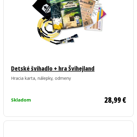
u
p
k
r
t
o
o
d
v
u
k
Priemerné
t
hodnotenie
Detské švihadlo + hra Švihejland
o
produktu
Hracia karta, nálepky, odmeny
je
v
5,0
z
28,99 €
Skladom
5
hviezdičiek.