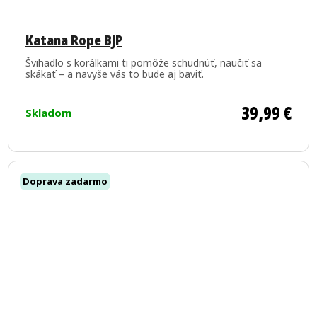
Priemerné
hodnotenie
Katana Rope BJP
produktu
Švihadlo s korálkami ti pomôže schudnúť, naučiť sa
je
skákať – a navyše vás to bude aj baviť.
5,0
z
39,99 €
Skladom
5
hviezdičiek.
Doprava zadarmo