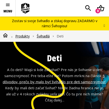
Prejsť
Hľadať
N
na
obsah
K
Švihej portál
Zostav si svoje švihadlo
a získaj dopravu ZADARMO v
rámci
Švihopisu
!
Náš príbeh
Domov
Produkty
Švihadlá
Deti
Blog
Workshopy
Deti
Kontakty
Švihopis challenge
A čo deti? Majú si kde zašvihať? Pre nás je švihanie u detí
samozrejmosť. Pre teba ešte nie? Potom mrkni na článok
6
dôvodov, prečo by malo byť švihadlo pre deti samozrejmosť
.
Kedy by mali deti začať švihať? Nikde žiadna hranica nie je,
ale už v 4 rokoch zvládnu veľa vecí. Čo tu pre nich máme?
Čítaj ďalej…