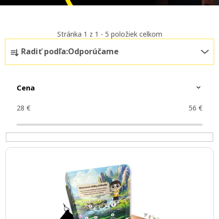
Stránka
1
z
1
-
5
položiek celkom
R
Radiť podľa:
Odporúčame
a
d
Cena
e
n
28
€
56
€
i
e
V
p
ý
r
p
o
i
d
s