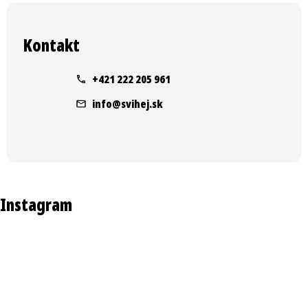
Z
á
Kontakt
p
ä
+421 222 205 961
t
info
@
svihej.sk
i
e
Instagram