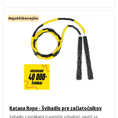
hviezdičiek.
Najobľúbenejšie
Priemerné
hodnotenie
Katana Rope - Švihadlo pre začiatočníkov
produktu
Švihadlo s korálkami ti pomôže schudnúť, naučiť sa