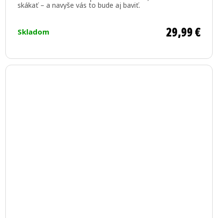
je
skákať – a navyše vás to bude aj baviť.
5,0
z
29,99 €
Skladom
5
hviezdičiek.