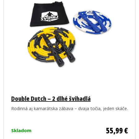
Priemerné
hodnotenie
Double Dutch – 2 dlhé švihadlá
produktu
Rodinná aj kamarátska zábava – dvaja točia, jeden skáče.
je
5,0
z
55,99 €
Skladom
5