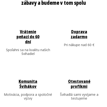
d
a
c
i
e
Vrátenie
Doprava
peňazí do 60
zadarmo
p
dní
r
Pri nákupe nad 60 €
Spoľahni sa na kvalitu našich
v
švihadiel
k
y
v
ý
Komunita
Otestované
p
Švihákov
profíkmi
i
Motivácia, podpora a spoločné
Švihadlá sami vyvíjame a
s
výzvy
testujeme
u