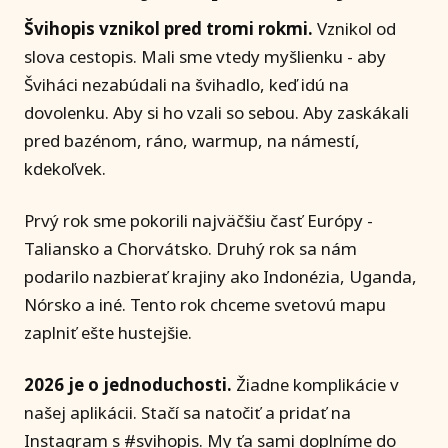
Švihopis vznikol pred tromi rokmi.
Vznikol od
slova cestopis. Mali sme vtedy myšlienku - aby
Šviháci nezabúdali na švihadlo, keď idú na
dovolenku. Aby si ho vzali so sebou. Aby zaskákali
pred bazénom, ráno, warmup, na námestí,
kdekoľvek.
Prvý rok sme pokorili najväčšiu časť Európy -
Taliansko a Chorvátsko. Druhý rok sa nám
podarilo nazbierať krajiny ako Indonézia, Uganda,
Nórsko a iné. Tento rok chceme svetovú mapu
zaplniť ešte hustejšie.
2026 je o jednoduchosti.
Žiadne komplikácie v
našej aplikácii. Stačí sa natočiť a pridať na
Instagram s #svihopis. My ťa sami doplníme do