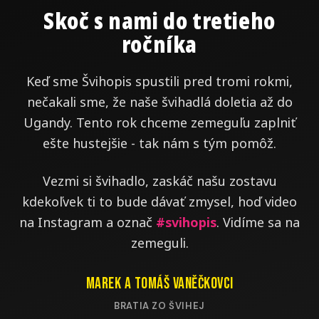
Skoč s nami do tretieho
ročníka
Keď sme Švihopis spustili pred tromi rokmi,
nečakali sme, že naše švihadlá doletia až do
Ugandy. Tento rok chceme zemeguľu zaplniť
ešte hustejšie - tak nám s tým pomôž.
Vezmi si švihadlo, zaskáč našu zostavu
kdekoľvek ti to bude dávať zmysel, hoď video
na Instagram a označ
#svihopis
. Vidíme sa na
zemeguli.
Marek a Tomáš Vaněčkovci
BRATIA ZO ŠVIHEJ