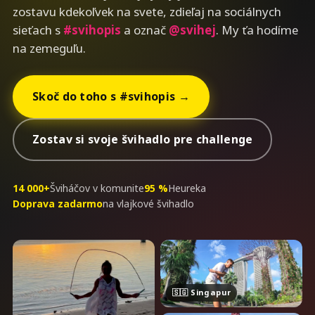
zostavu kdekoľvek na svete, zdieľaj na sociálnych
sieťach s
#svihopis
a označ
@svihej
. My ťa hodíme
na zemeguľu.
Skoč do toho s #svihopis →
Zostav si svoje švihadlo pre challenge
14 000+
Šviháčov v komunite
95 %
Heureka
Doprava zadarmo
na vlajkové švihadlo
🇸🇬 Singapur