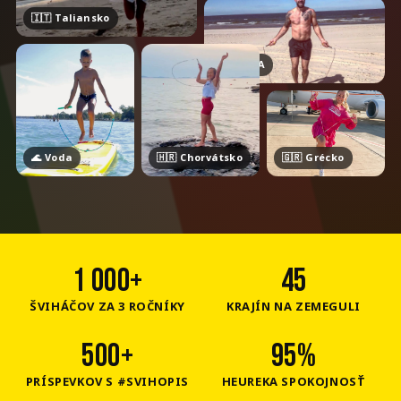
🇮🇹 Taliansko
🇺🇸 USA
🌊 Voda
🇭🇷 Chorvátsko
🇬🇷 Grécko
1 000+
45
ŠVIHÁČOV ZA 3 ROČNÍKY
KRAJÍN NA ZEMEGULI
500+
95%
PRÍSPEVKOV S #SVIHOPIS
HEUREKA SPOKOJNOSŤ