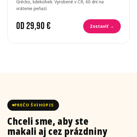
Grécko, kdekoľvek. Vyrobené v ČR, 60 dní na
vrátenie peňazí.
od 29,90 €
Zostaviť →
PREČO ŠVIHOPIS
Chceli sme, aby ste
makali aj cez prázdniny