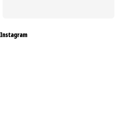
i
e
Instagram