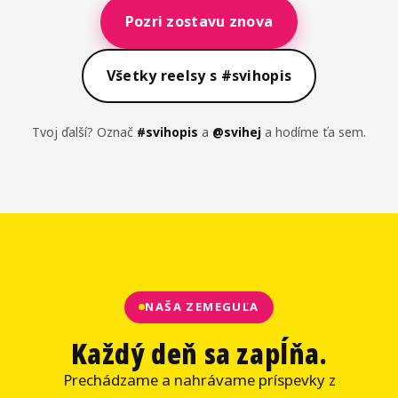
Pozri zostavu znova
Všetky reelsy s #svihopis
Tvoj ďalší? Označ
#svihopis
a
@svihej
a hodíme ťa sem.
NAŠA ZEMEGUĽA
Každý deň sa zapĺňa.
Prechádzame a nahrávame príspevky z