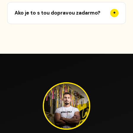
Zemeguľa ide naživo
1. júna 2026
. Naživo
začiatočníkov
.
načítavame
#svihopis
z Instagramu a každých
Ako je to s tou dopravou zadarmo?
+
pár hodín pridávame nové príspevky. Tvoj
reels by sa mal objaviť do 24 hodín.
Počas celého Švihopisu (
1. 6. - 1. 9. 2026
) máš
dopravu zadarmo na produkt
Zostav si svoje
korálkové švihadlo
. Zľava sa aplikuje sama v
košíku.