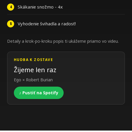
Skákanie snožmo - 4x
Vyhodenie švihadla a radosť!
Detaily a krok-po-kroku popis ti ukážeme priamo vo videu.
HUDBA K ZOSTAVE
Žijeme len raz
Ego × Robert Burian
♪ Pustiť na Spotify