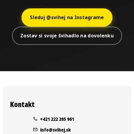
Sleduj @svihej na Instagrame
Zostav si svoje švihadlo na dovolenku
Z
á
Kontakt
p
ä
+421 222 205 961
t
info
@
svihej.sk