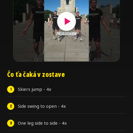
Čo ťa čaká v zostave
Skiers jump - 4x
Side swing to open - 4x
One leg side to side - 4x