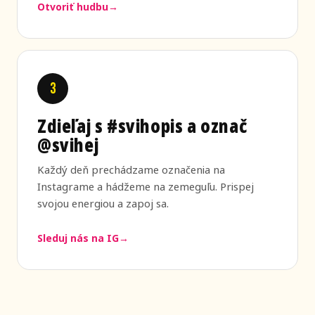
Otvoriť hudbu
3
Zdieľaj s #svihopis a označ
@svihej
Každý deň prechádzame označenia na
Instagrame a hádžeme na zemeguľu. Prispej
svojou energiou a zapoj sa.
Sleduj nás na IG