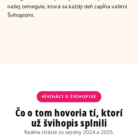
našej zemegule, ktorá sa každý deň zapĺňa vašimi
Švihopismi.
3.
ročník
ŠVIHÁCI O ŠVIHOPISE
Čo o tom hovoria tí, ktorí
už švihopis splnili
Reálne citácie zo sezóny 2024 a 2025.