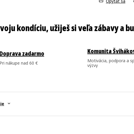
Opýtať sa
Komunita Šviháko
Doprava zadarmo
Motivácia, podpora a s
Pri nákupe nad 60 €
výzvy
ie