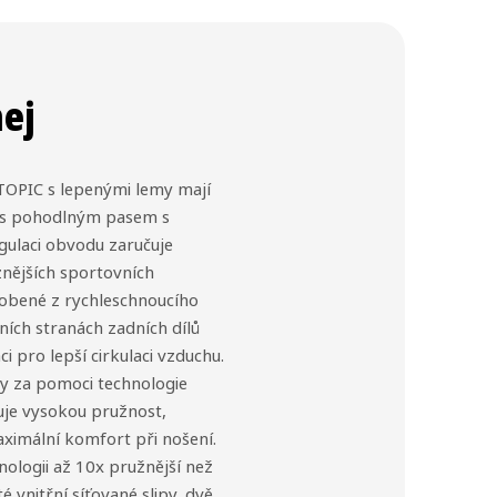
hej
TOPIC s lepenými lemy mají
lu s pohodlným pasem s
gulaci obvodu zaručuje
znějších sportovních
yrobené z rychleschnoucího
ních stranách zadních dílů
i pro lepší cirkulaci vzduchu.
y za pomoci technologie
uje vysokou pružnost,
aximální komfort při nošení.
nologii až 10x pružnější než
é vnitřní síťované slipy, dvě