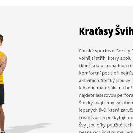
Kraťasy Švi
Pánské sportovní šortky 
volnější střih, který spo
tkaničkou pro snadnou re
komfortní pocit při nejrů
aktivitách. Šortky jsou v
lehkého materiálu, na boč
najdete laserovou perforac
Šortky mají lemy vyroben
lepených švů, která zaruč
trvanlivost a poskytuje m
Švy jsou díky použité tech
běžné švy. Šortky mají všit