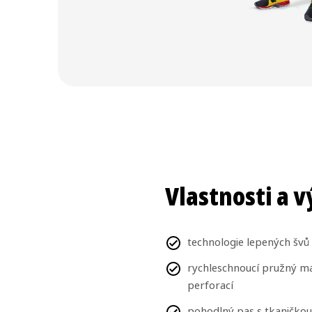
Vlastnosti a 
technologie lepených švů
rychleschnoucí pružný ma
perforací
pohodlný pas s tkaničkou