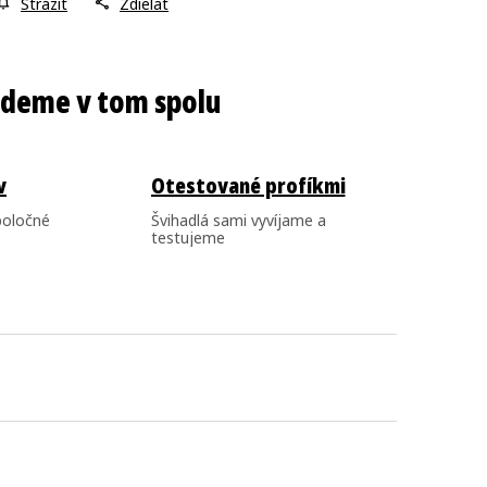
Strážiť
Zdieľať
v
Otestované profíkmi
poločné
Švihadlá sami vyvíjame a
testujeme