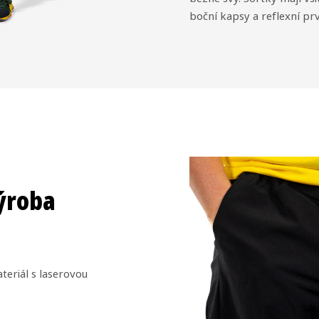
boční kapsy a reflexní pr
výroba
teriál s laserovou