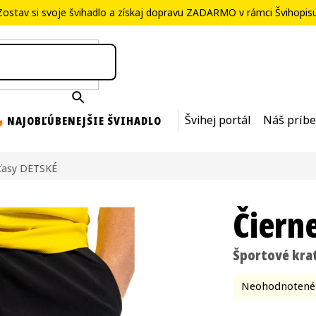
Zostav si svoje švihadlo
a získaj dopravu ZADARMO v rámci
Švihopis
NAJOBĽÚBENEJŠIE ŠVIHADLO
Švihej portál
Náš príb
aťasy DETSKÉ
Čiern
Športové kra
Priemerné
Neohodnotené
hodnotenie