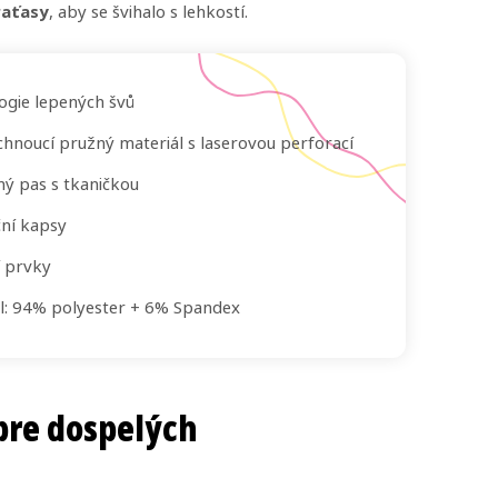
raťasy
, aby se švihalo s lehkostí.
ogie lepených švů
chnoucí pružný materiál s laserovou perforací
ý pas s tkaničkou
ní kapsy
í prvky
l: 94% polyester + 6% Spandex
pre dospelých