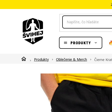
Prejsť
na
obsah
PRODUKTY
Domov
Produkty
Oblečenie & Merch
Čierne Kr