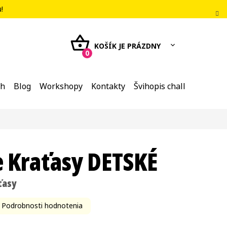
u
!
NÁKUPNÝ
KOŠÍK
eh
Blog
Workshopy
Kontakty
Švihopis challenge
e Kraťasy DETSKÉ
ťasy
Podrobnosti hodnotenia