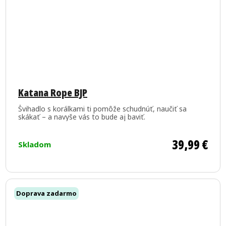
Priemerné
hodnotenie
Katana Rope BJP
produktu
Švihadlo s korálkami ti pomôže schudnúť, naučiť sa
je
skákať – a navyše vás to bude aj baviť.
5,0
z
39,99 €
Skladom
5
hviezdičiek.
Doprava zadarmo