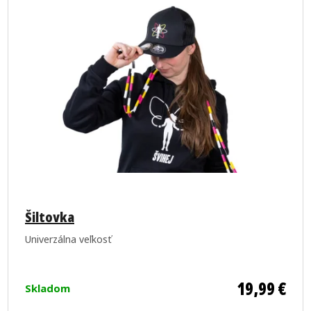
Priemerné
hodnotenie
Šiltovka
produktu
Univerzálna veľkosť
je
5,0
z
19,99 €
Skladom
5