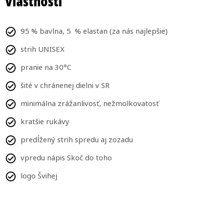
Vlastnosti
95 % bavlna, 5 % elastan (za nás najlepšie)
strih UNISEX
pranie na 30°C
šité v chránenej dielni v SR
minimálna zrážanlivosť, nežmolkovatosť
kratšie rukávy
predĺžený strih spredu aj zozadu
vpredu nápis Skoč do toho
logo Švihej