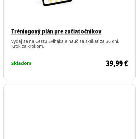
Priemerné
hodnotenie
Tréningový plán pre začiatočníkov
produktu
Vydaj sa na Cestu Šviháka a nauč sa skákať za 36 dní.
je
Krok za krokom.
5,0
z
39,99 €
Skladom
5
hviezdičiek.