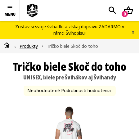
Prejsť
Hľadať
N
na
obsah
K
Švihej portál
Zostav si svoje švihadlo
a získaj dopravu ZADARMO v
rámci
Švihopisu
!
Náš príbeh
Domov
Produkty
Tričko biele Skoč do toho
Blog
Workshopy
Tričko biele Skoč do toho
Kontakty
UNISEX, biele pre Švihákov aj Švihandy
Švihopis challenge
Priemerné
Neohodnotené
Podrobnosti hodnotenia
hodnotenie
produktu
je
0,0