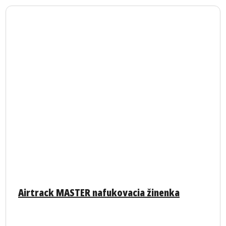
Airtrack MASTER nafukovacia žinenka