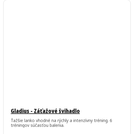
Priemerné
hodnotenie
Gladius - Záťažové švihadlo
produktu
Ťažšie lanko vhodné na rýchly a intenzívny tréning. 6
je
tréningov súčasťou balenia.
5,0