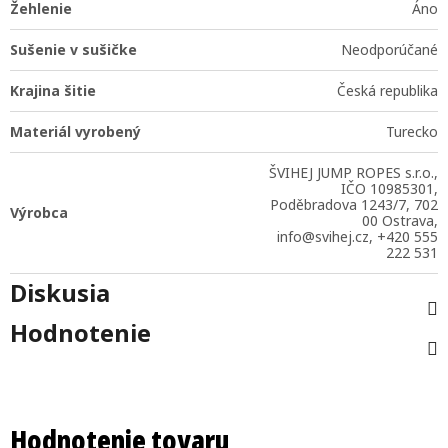
Žehlenie
Áno
Sušenie v sušičke
Neodporúčané
Krajina šitie
Česká republika
Materiál vyrobený
Turecko
ŠVIHEJ JUMP ROPES s.r.o.,
IČO 10985301,
Poděbradova 1243/7, 702
Výrobca
00 Ostrava,
info@svihej.cz, +420 555
222 531
Diskusia
Hodnotenie
Hodnotenie tovaru