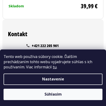
z
39,99 €
Skladom
5
hviezdičiek.
Z
á
Kontakt
p
ä
+421 222 205 961
t
info
@
svihej.sk
Tento web používa súbory cookie. Ďalším
i
prechádzaním tohto webu vyjadrujete súhlas s ich
používaním. Viac informácií
tu
.
e
Nastavenie
Instagram
Súhlasím