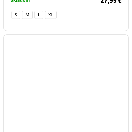
27,99 €
Skladom
S
M
L
XL