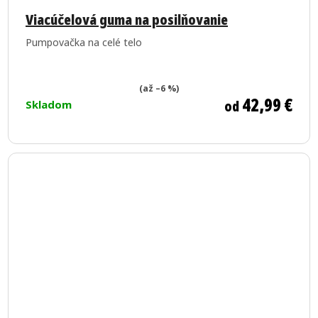
hodnotenie
Viacúčelová guma na posilňovanie
produktu
Pumpovačka na celé telo
je
5,0
z
(až –6 %)
42,99 €
od
Skladom
5
hviezdičiek.