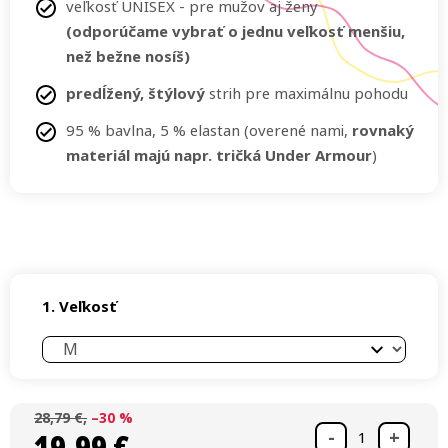
veľkosť UNISEX - pre mužov aj ženy
(odporúčame vybrať o jednu veľkosť menšiu,
než bežne nosíš)
predĺžený, štýlový
strih pre maximálnu pohodu
95 % bavlna, 5 % elastan (overené nami,
rovnaký
materiál majú napr. tričká Under Armour
)
Veľkosť
28,79 €
–30 %
19,99 €
Jednotková cena: