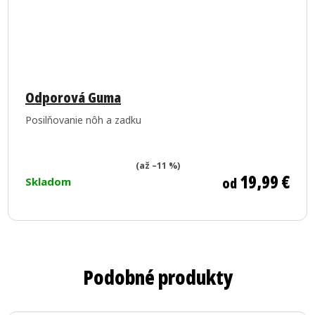
Priemerné
hodnotenie
Odporová Guma
produktu
Posilňovanie nôh a zadku
je
5,0
z
(až –11 %)
19,99 €
od
Skladom
5
hviezdičiek.
Podobné produkty