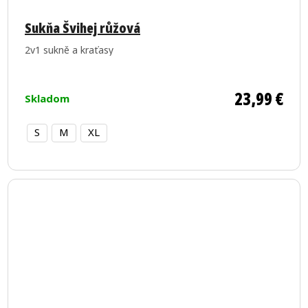
Sukňa Švihej růžová
2v1 sukně a kraťasy
23,99 €
Skladom
S
M
XL