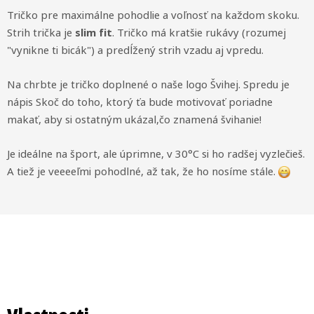
Tričko pre maximálne pohodlie a voľnosť na každom skoku.
Strih trička je
s
lim fit
. Tričko má k
ratšie rukávy (rozumej
"vynikne ti bicák") a predĺžený strih vzadu aj vpredu.
Na chrbte je tričko doplnené o naše logo Švihej. Spredu je
nápis Skoč do toho, ktorý ťa bude motivovať poriadne
makať, aby si ostatným ukázal,čo znamená švihanie!
Je ideálne na šport, ale úprimne, v 30°C si ho radšej vyzlečieš.
A tiež je veeeeľmi pohodlné, až tak, že ho nosíme stále.