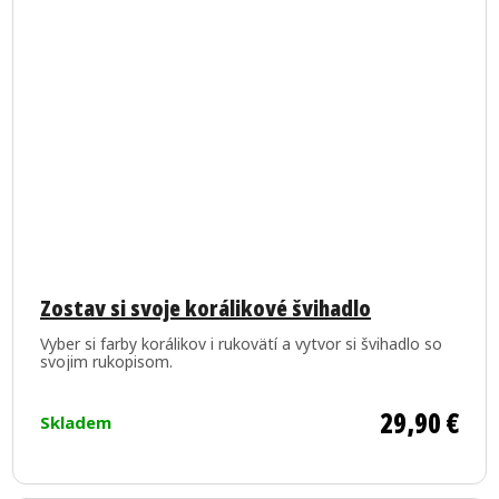
Priemerné
hodnotenie
Zostav si svoje korálikové švihadlo
produktu
Vyber si farby korálikov i rukovätí a vytvor si švihadlo so
je
svojim rukopisom.
5,0
z
29,90 €
Skladem
5
hviezdičiek.