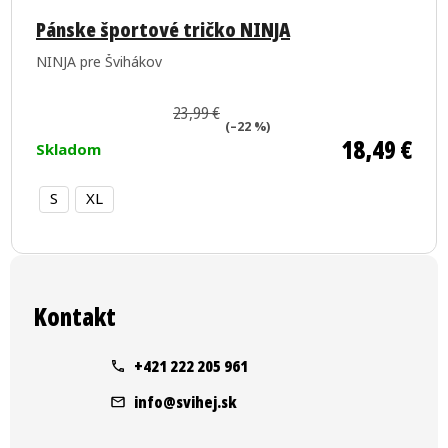
Pánske športové tričko NINJA
NINJA pre Švihákov
23,99 €
(–22 %)
18,49 €
Skladom
S
XL
Z
á
Kontakt
p
ä
+421 222 205 961
t
info
@
svihej.sk
i