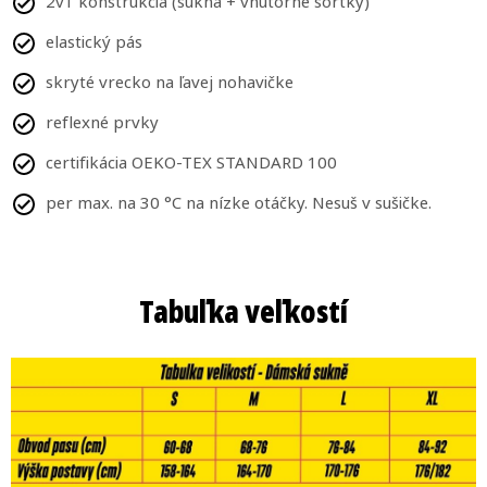
2v1 konštrukcia (sukňa + vnútorné šortky)
elastický pás
skryté vrecko na ľavej nohavičke
reflexné prvky
certifikácia OEKO-TEX STANDARD 100
per max. na 30 °C na nízke otáčky. Nesuš v sušičke.
Tabuľka veľkostí