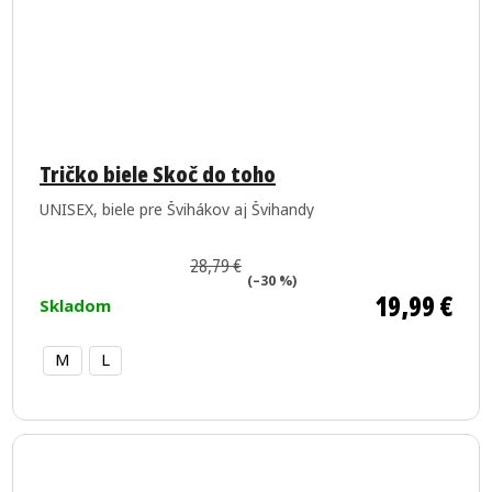
Tričko biele Skoč do toho
UNISEX, biele pre Švihákov aj Švihandy
28,79 €
(–30 %)
19,99 €
Skladom
M
L