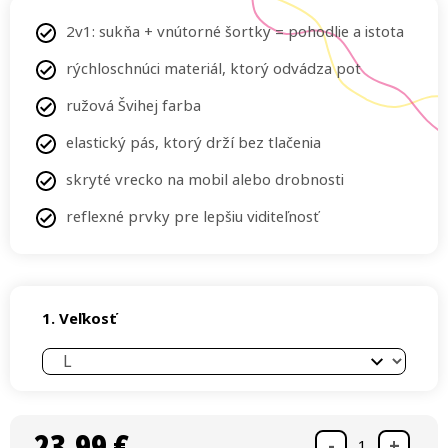
2v1: sukňa + vnútorné šortky = pohodlie a istota
rýchloschnúci materiál, ktorý odvádza pot
ružová Švihej farba
elastický pás, ktorý drží bez tlačenia
skryté vrecko na mobil alebo drobnosti
reflexné prvky pre lepšiu viditeľnosť
Veľkosť
23,99 €
Jednotková cena: