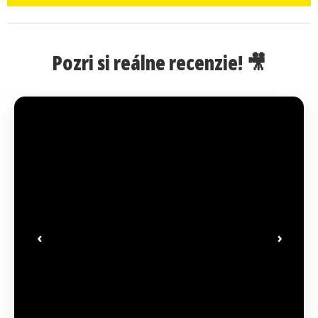
Pozri si reálne recenzie! 🎥
‹
›