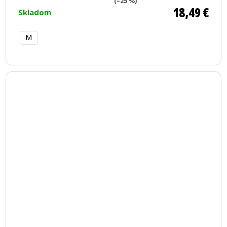
(–25 %)
18,49 €
Skladom
M