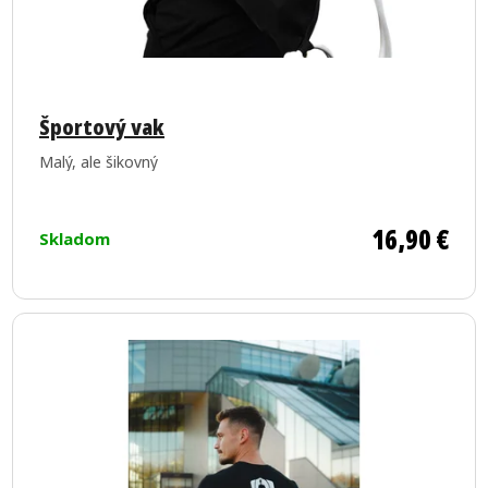
Priemerné
hodnotenie
Športový vak
produktu
Malý, ale šikovný
je
5,0
z
16,90 €
Skladom
5
hviezdičiek.