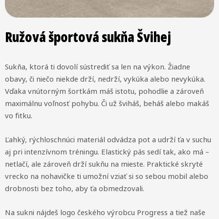
Ružová športová sukňa Švihej
Sukňa, ktorá ti dovolí sústrediť sa len na výkon. Žiadne
obavy, či niečo niekde drží, nedrží, vykúka alebo nevykúka.
Vďaka vnútorným šortkám máš istotu, pohodlie a zároveň
maximálnu voľnosť pohybu. Či už šviháš, beháš alebo makáš
vo fitku.
Ľahký, rýchloschnúci materiál odvádza pot a udrží ťa v suchu
aj pri intenzívnom tréningu. Elastický pás sedí tak, ako má –
netlačí, ale zároveň drží sukňu na mieste. Praktické skryté
vrecko na nohavičke ti umožní vziať si so sebou mobil alebo
drobnosti bez toho, aby ťa obmedzovali.
Na sukni nájdeš logo českého výrobcu Progress a tiež naše