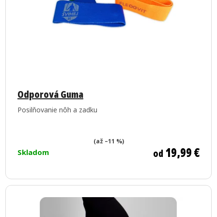
Priemerné
hodnotenie
Odporová Guma
produktu
Posilňovanie nôh a zadku
je
5,0
z
(až –11 %)
19,99 €
od
Skladom
5
hviezdičiek.