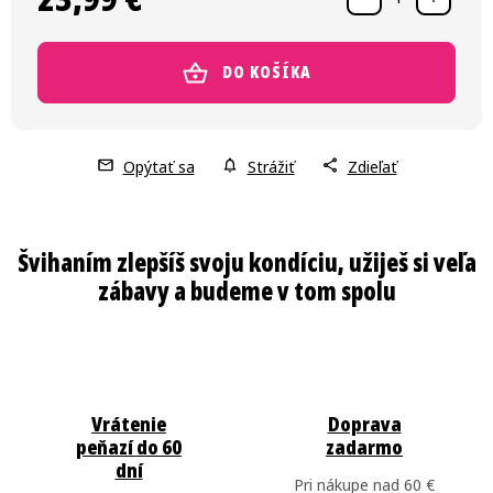
DO KOŠÍKA
Opýtať sa
Strážiť
Zdieľať
Vrátenie
Doprava
peňazí do 60
zadarmo
dní
Pri nákupe nad 60 €