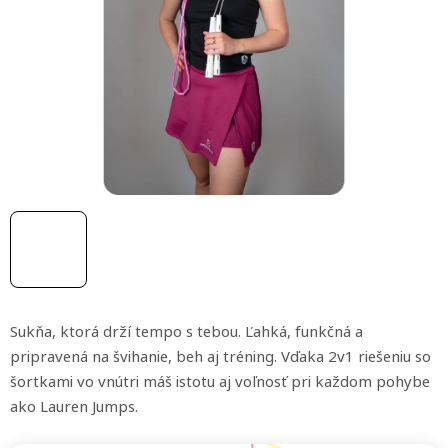
z
5
hviezdičiek.
Sukňa, ktorá drží tempo s tebou. Ľahká, funkčná a
pripravená na švihanie, beh aj tréning. Vďaka 2v1 riešeniu so
šortkami vo vnútri máš istotu aj voľnosť pri každom pohybe
ako Lauren Jumps.