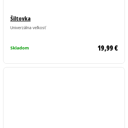
Priemerné
hodnotenie
Šiltovka
produktu
Univerzálna veľkosť
je
5,0
z
19,99 €
Skladom
5
hviezdičiek.