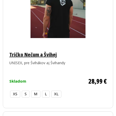
Tričko Nečum a Švihej
UNISEX, pre Švihákov aj Švihandy
28,99 €
Skladom
XS
S
M
L
XL