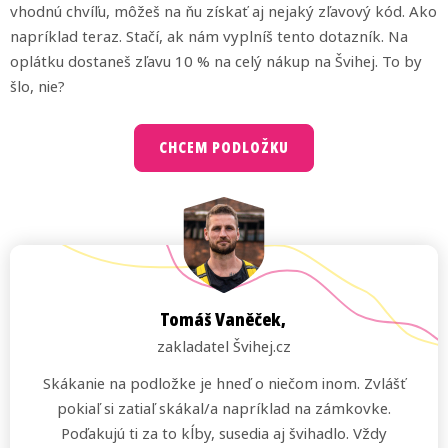
vhodnú chvíľu, môžeš na ňu získať aj nejaký zľavový kód. Ako
napríklad teraz. Stačí, ak nám vyplníš tento dotazník. Na
oplátku dostaneš zľavu 10 % na celý nákup na Švihej. To by
šlo, nie?
CHCEM PODLOŽKU
Tomáš Vaněček,
zakladatel Švihej.cz
Skákanie na podložke je hneď o niečom inom. Zvlášť
pokiaľ si zatiaľ skákal/a napríklad na zámkovke.
Poďakujú ti za to kĺby, susedia aj švihadlo. Vždy