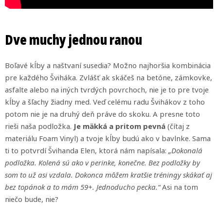
Dve muchy jednou ranou
Boľavé kĺby a naštvaní susedia? Možno najhoršia kombinácia
pre každého Šviháka. Zvlášť ak skáčeš na betóne, zámkovke,
asfalte alebo na iných tvrdých povrchoch, nie je to pre tvoje
kĺby a šľachy žiadny med. Veď celému radu Švihákov z toho
potom nie je na druhý deň práve do skoku. A presne toto
rieši naša podložka.
Je mäkká a pritom pevná
(čítaj z
materiálu Foam Vinyl) a tvoje kĺby budú ako v bavlnke. Sama
ti to potvrdí Švihanda Elen, ktorá nám napísala:
„Dokonalá
podložka. Kolená sú ako v perinke, konečne. Bez podložky by
som to už asi vzdala. Dokonca môžem kratšie tréningy skákať aj
bez topánok a to mám 59+. Jednoducho pecka.“
Asi na tom
niečo bude, nie?