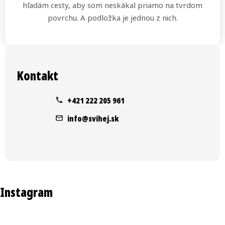
hľadám cesty, aby som neskákal priamo na tvrdom
povrchu. A podložka je jednou z nich.
Z
á
Kontakt
p
ä
+421 222 205 961
t
info
@
svihej.sk
i
e
Instagram