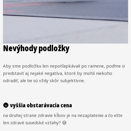
Nevýhody podložky
Aby sme podložku len nepotľapkávali po ramene, poďme si
predstaviť aj nejaké negatíva, ktoré by mohli niekoho
odradiť, ale tie sú vždy skôr subjektívne.
🌚 vyššia obstarávacia cena
na druhej strane zdravie kĺbov je na nezaplatenie a čo ešte
len zdravé susedské vzťahy? 😅