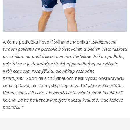
A čo na podložku hovorí Švihanda Monika?
„Skákanie na
tvrdom povrchu mi pôsobilo bolesť kolien a bedier. Tieto ťažkosti
pri skákaní na podložke už nemám. Perfektne drží na podlahe,
nekrúti sa a je dostatočne široká aj pohodlná aj na cvičenie.
Kvôli cene som rozmýšlala, ale nákup rozhodne
neľutujem.“
Popri ďalších Švihákoch riešil vyššiu obstarávaciu
cenu aj David, ale čo myslíš, stojí to za to?
„Ako všetci ostatní.
Váhali sme kvôli cene, ale manželke to veľmi pomohlo odľahčiť
kolená. Za tie peniaze si kupujete naozaj kvalitnú, viacúčelovú
podložku.“