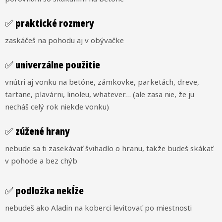
✅ praktické rozmery
zaskáčeš na pohodu aj v obývačke
✅ univerzálne použitie
vnútri aj vonku na betóne, zámkovke, parketách, dreve,
tartane, plavárni, linoleu, whatever… (ale zasa nie, že ju
necháš celý rok niekde vonku)
✅ zúžené hrany
nebude sa ti zasekávať švihadlo o hranu, takže budeš skákať
v pohode a bez chýb
✅ podložka nekĺže
nebudeš ako Aladin na koberci levitovať po miestnosti