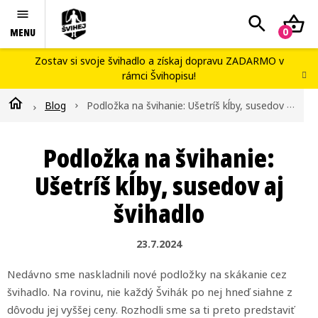
Prejsť
Hľadať
N
na
obsah
K
Švihej portál
Zostav si svoje švihadlo
a získaj dopravu ZADARMO v
rámci
Švihopisu
!
Náš príbeh
Domov
Blog
Podložka na švihanie: Ušetríš kĺby, susedov aj švihadlo
Blog
Workshopy
Podložka na švihanie:
Kontakty
Ušetríš kĺby, susedov aj
Švihopis challenge
švihadlo
23.7.2024
Nedávno sme naskladnili nové podložky na skákanie cez
švihadlo. Na rovinu, nie každý Švihák po nej hneď siahne z
dôvodu jej vyššej ceny. Rozhodli sme sa ti preto predstaviť