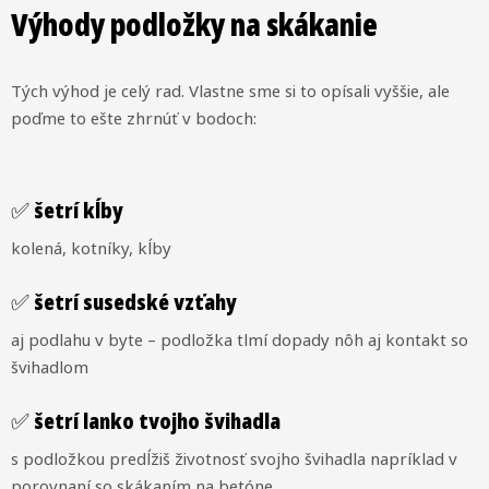
Výhody podložky na skákanie
Tých výhod je celý rad. Vlastne sme si to opísali vyššie, ale
poďme to ešte zhrnúť v bodoch:
✅ šetrí kĺby
kolená, kotníky, kĺby
✅ šetrí susedské vzťahy
aj podlahu v byte – podložka tlmí dopady nôh aj kontakt so
švihadlom
✅ šetrí lanko tvojho švihadla
s podložkou predĺžiš životnosť svojho švihadla napríklad v
porovnaní so skákaním na betóne