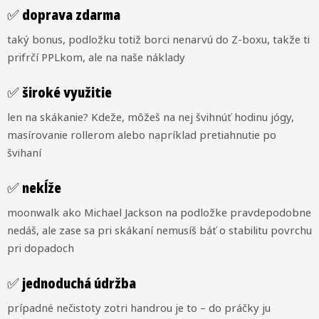
✅ doprava zdarma
taký bonus, podložku totiž borci nenarvú do Z-boxu, takže ti
prifrčí PPLkom, ale na naše náklady
✅ široké využitie
len na skákanie? Kdeže, môžeš na nej švihnúť hodinu jógy,
masírovanie rollerom alebo napríklad pretiahnutie po
švihaní
✅ nekĺže
moonwalk ako Michael Jackson na podložke pravdepodobne
nedáš, ale zase sa pri skákaní nemusíš báť o stabilitu povrchu
pri dopadoch
✅ jednoduchá údržba
prípadné nečistoty zotri handrou je to – do práčky ju