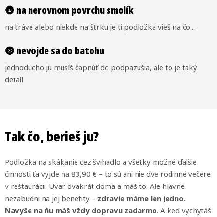
🌚 na nerovnom povrchu smolík
na tráve alebo niekde na štrku je ti podložka vieš na čo...
🌚 nevojde sa do batohu
jednoducho ju musíš čapnúť do podpazušia, ale to je taký
detail
Tak čo, berieš ju?
Podložka na skákanie cez švihadlo a všetky možné ďalšie
činnosti ťa vyjde na 83,90 € – to sú ani nie dve rodinné večere
v reštaurácii. Uvar dvakrát doma a máš to. Ale hlavne
nezabudni na jej benefity –
zdravie máme len jedno.
Navyše na ňu máš vždy dopravu zadarmo
. A keď vychytáš