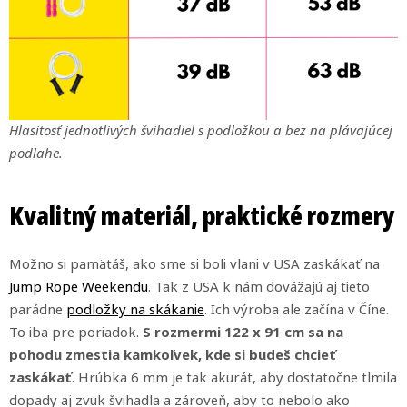
Hlasitosť jednotlivých švihadiel s podložkou a bez na plávajúcej
podlahe.
Kvalitný materiál, praktické rozmery
Možno si pamätáš, ako sme si boli vlani v USA zaskákať na
Jump Rope Weekendu
. Tak z USA k nám dovážajú aj tieto
parádne
podložky na skákanie
. Ich výroba ale začína v Číne.
To iba pre poriadok.
S rozmermi 122 x 91 cm sa na
pohodu zmestia kamkoľvek, kde si budeš chcieť
zaskákať
. Hrúbka 6 mm je tak akurát, aby dostatočne tlmila
dopady aj zvuk švihadla a zároveň, aby to nebolo ako