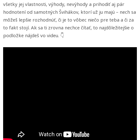
všetky jej vlastnosti, výhody, nevýhody a prihodiť aj pár
hodnotení od samotných Švihákov, ktorí už ju majú – nech sa
môžeš lepšie rozhodnúť, či je to vôbec niečo pre teba a či za
to fakt stojí. Ak sa ti zrovna nechce čítať, to najdôležitejšie o
podložke nájdeš vo videu. 👇