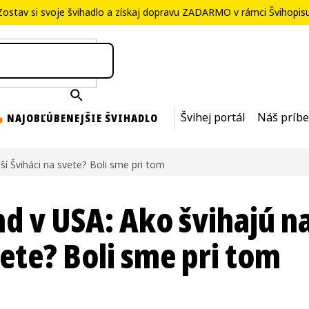
Zostav si svoje švihadlo
a získaj dopravu ZADARMO v rámci
Švihopis
NAJOBĽÚBENEJŠIE ŠVIHADLO
Švihej portál
Náš príb
pší Šviháci na svete? Boli sme pri tom
nd v USA: Ako švihajú na
vete? Boli sme pri tom