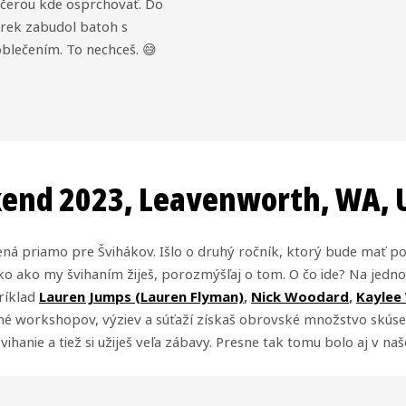
čerou kde osprchovať. Do
rek zabudol batoh s
lečením. To nechceš. 😅
end 2023, Leavenworth, WA, 
ená priamo pre Švihákov. Išlo o druhý ročník, ktorý bude mať po
ko ako my švihaním žiješ, porozmýšľaj o tom. O čo ide? Na jedn
ríklad
Lauren Jumps (Lauren Flyman)
,
Nick Woodard
,
Kaylee
 plné workshopov, výziev a súťaží získaš obrovské množstvo skúse
ihanie a tiež si užiješ veľa zábavy. Presne tak tomu bolo aj v 