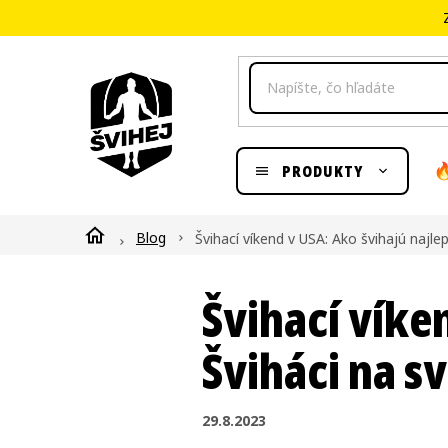
Prejsť
na
obsah
PRODUKTY
Domov
Blog
Švihací víkend v USA: Ako švihajú najle
Švihací víke
Šviháci na s
29.8.2023