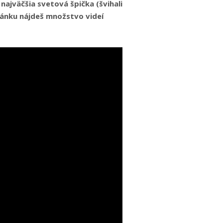
ajväčšia svetová špička (švihali
lánku nájdeš množstvo videí