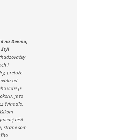
šil na Devina,
 štýl
vyhadzovačky
och i
ry, pretože
hválu od
eho videí je
okoru. Je to
ez švihadlo.
úšikom
menej tešil
j strane som
ášho