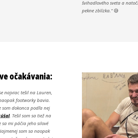
švihadlového sveta a natoči
pekne zblízka.“
😅
e očakávania:
e najviac tešil na Lauren,
naopak footworky bavia.
e som dokonca podľa nej
kúšal
. Tešil som sa tiež na
 sa mi páčia jeho silové
. Najmenej som sa naopak