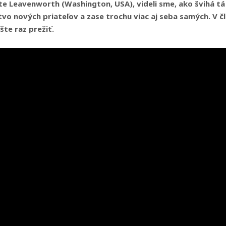
Leavenworth (Washington, USA), videli sme, ako švihá tá n
tvo nových priateľov a zase trochu viac aj seba samých. V č
šte raz prežiť.