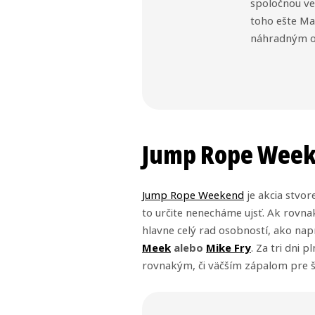
spoločnou ve
toho ešte Ma
náhradným ob
Jump Rope Week
Jump Rope Weekend
je akcia stvor
to určite nenecháme ujsť. Ak rovna
hlavne celý rad osobností, ako nap
Meek
alebo
Mike Fry
. Za tri dni
rovnakým, či väčším zápalom pre šv