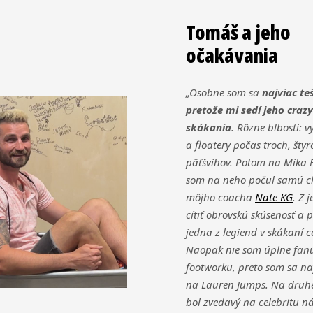
Tomáš a jeho
očakávania
„Osobne som sa
najviac te
pretože mi sedí jeho crazy
skákania
. Rôzne blbosti: 
a floatery počas troch, štyr
päťšvihov. Potom na Mika F
som na neho počul samú c
môjho coacha
Nate KG
. Z j
cítiť obrovskú skúsenosť a p
jedna z legiend v skákaní c
Naopak nie som úplne fan
footworku, preto som sa naj
na Lauren Jumps. Na druhe
bol zvedavý na celebritu n