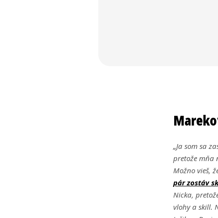
Marekov
„Ja som sa zas
pretože mňa 
Možno vieš, ž
pár zostáv s
Nicka, pretože
vlohy a skill