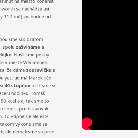
sunúť na miesto konania.
worth sa nachádza asi
y 117 míľ) východne od
ciou sme si s bratom
si spolu
zašviháme a
dejko
. Našli sme pekný
te v meste Wenatchee.
 sa, že dáme
zostavičku s
Ou yes, tie má Marek rád.
si
40 stupňov
a išli sme si
ecelú hodinku. Tomáš
750 kcal a aj tak sme to
ko sme si predstavovali.
o. To vtipnejšie ale ešte
o takom výkone sme sa
ili, ale nemali sme sa pred