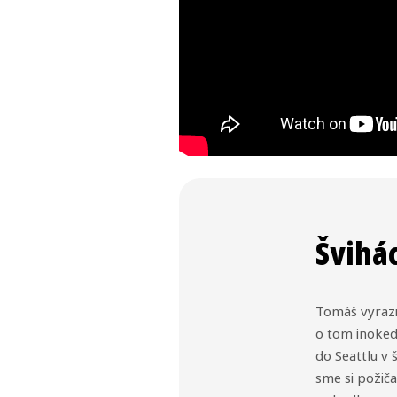
Švihác
Tomáš vyrazil
o tom inokedy
do Seattlu v
sme si požiča