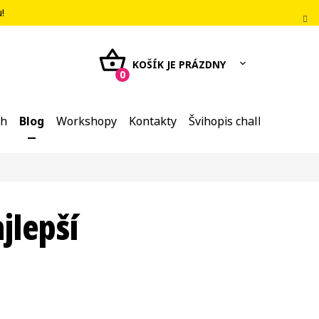
u
!
NÁKUPNÝ
KOŠÍK
eh
Blog
Workshopy
Kontakty
Švihopis challenge
jlepší