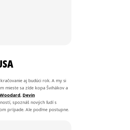
USA
kračovanie aj budúci rok. A my si
om mieste sa zíde kopa Švihákov a
 Woodard
,
Devin
ností, spoznáš nových ľudí s
našom prípade. Ale poďme postupne.