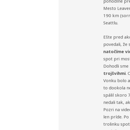
pohodlne pre
Mesto Leaven
190 km (sorr
Seattlu.
Ešte pred ak
povedali, že 
natočíme vi
spot pri mos
Dohodli sme
trojšvihmi
. 
Vonku bolo a
to dookola n
spálil skoro 
nedali tak, a
Pozri na vide
len príde. P
trolinku spot