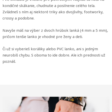
kondičné skákanie, chudnutie a posilnenie celého tela.
Zvládneš s ním aj niektoré triky ako dvojšvihy, footworky,
crossy a podobne.
Navyše máš na výber z dvoch hrúbok lanká (4 mm a 5 mm),
pričom tenšie lanko je vhodné pre ženy a deti.
Či už si vyberieš koráliky alebo PVC lanko, ani s jedným
neurobíš chybu. S oboma to ide dobre. Ale ich prednosti už
poznáš.