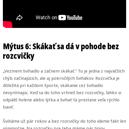
Mýtus 6: Skákať sa dá v pohode bez
rozcvičky
„Vezmem švihadlo a začnem skákať.“ To je jedna z najväčších
chýb začínajúcich, ale aj pokročilých švihákov. Rozcvička je
dôležitá pri každom športe, skákanie cez švihadlo
nevynímajúc. Keď sa do toho vrhneš bez rozcvičky, ľahko si
odpáliš holene alebo lýtka a švihať ťa prestane veľa rýchlo
baviť.
Šviháme už pár rokov a bez rozcvičky do toho ideme fakt len
výnimočne. Na rozcvičku pre teba máme pár tipov,