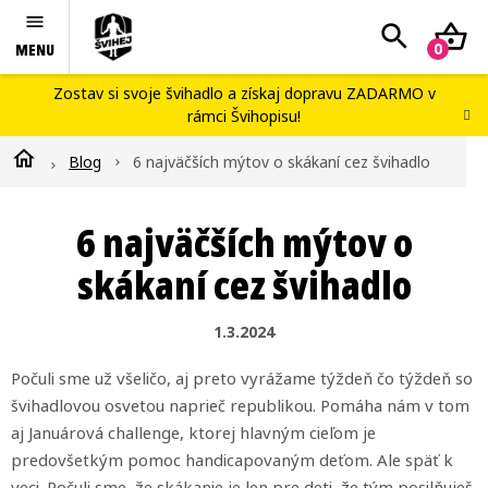
Prejsť
Hľadať
N
na
obsah
K
Švihej portál
Zostav si svoje švihadlo
a získaj dopravu ZADARMO v
rámci
Švihopisu
!
Náš príbeh
Domov
Blog
6 najväčších mýtov o skákaní cez švihadlo
Blog
Workshopy
6 najväčších mýtov o
Kontakty
skákaní cez švihadlo
Švihopis challenge
1.3.2024
Počuli sme už všeličo, aj preto vyrážame týždeň čo týždeň so
švihadlovou osvetou naprieč republikou. Pomáha nám v tom
aj Januárová challenge, ktorej hlavným cieľom je
predovšetkým pomoc handicapovaným deťom. Ale späť k