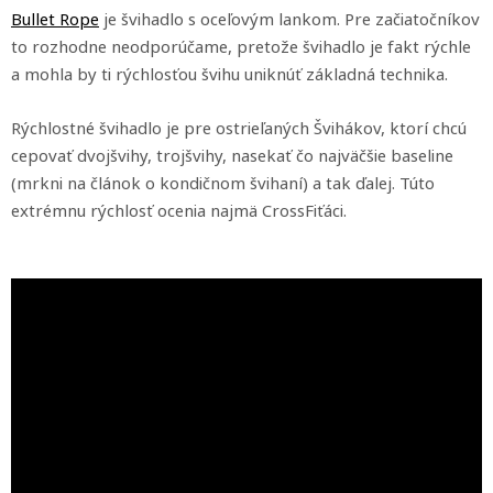
Bullet Rope
je švihadlo s oceľovým lankom. Pre začiatočníkov
to rozhodne neodporúčame, pretože švihadlo je fakt rýchle
a mohla by ti rýchlosťou švihu uniknúť základná technika.
Rýchlostné švihadlo je pre ostrieľaných Švihákov, ktorí chcú
cepovať dvojšvihy, trojšvihy, nasekať čo najväčšie baseline
(mrkni na článok o kondičnom švihaní) a tak ďalej. Túto
extrémnu rýchlosť ocenia najmä CrossFiťáci.