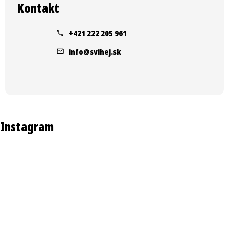
á
Kontakt
p
ä
+421 222 205 961
t
info
@
svihej.sk
i
e
Instagram