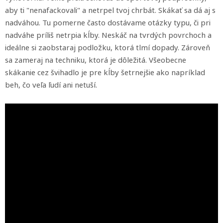
aby ti "nenafackovali" a netrpel tvoj chrbát. Skákať sa dá aj s
nadváhou. Tu pomerne často dostávame otázky typu, či pri
nadváhe príliš netrpia kĺby. Neskáč na tvrdých povrchoch a
ideálne si zaobstaraj podložku, ktorá tlmí dopady. Zároveň
sa zameraj na techniku, ktorá je dôležitá. Všeobecne
skákanie cez švihadlo je pre kĺby šetrnejšie ako napríklad
beh, čo veľa ľudí ani netuší.