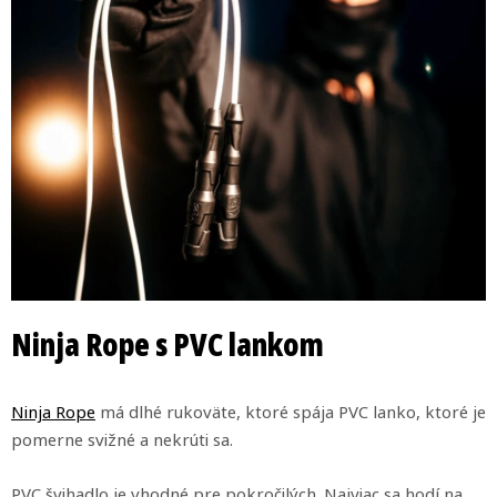
Ninja Rope s PVC lankom
Ninja Rope
má dlhé rukoväte, ktoré spája PVC lanko, ktoré je
pomerne svižné a nekrúti sa.
PVC švihadlo je vhodné pre pokročilých. Najviac sa hodí na