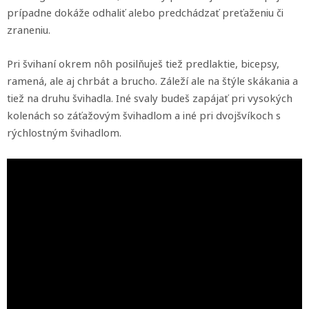
prípadne dokáže odhaliť alebo predchádzať preťaženiu či
zraneniu.
Pri švihaní okrem nôh posilňuješ tiež predlaktie, bicepsy,
ramená, ale aj chrbát a brucho. Záleží ale na štýle skákania a
tiež na druhu švihadla. Iné svaly budeš zapájať pri vysokých
kolenách so záťažovým švihadlom a iné pri dvojšvíkoch s
rýchlostným švihadlom.