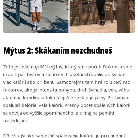
Mýtus 2: Skákaním nezchudneš
Toto je snáď najväčší mýtus, ktorý sme počuli. Dokonca sme
urobili pár testov a za určitých okolností spáliš pri švihaní
viac kalórií ako pri behu. Samozrejme tam hrá rolu celý rad
faktorov, ako je intenzita pohybu, druh švihadla, vek, váha,
aktuálna kondícia a tak ďalej. Ale základ je jasný. Pri švihaní
spaluješ kalórie. Veľa kalórií. Presný počet spálených kalórií
sa odvíja od vyššie spomínaného, ale maj na pamäti
nasledujúce.
Dôležitejší ako samotné spaľovanie kalórií, je pri chudnutí