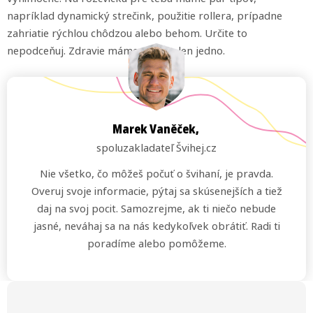
napríklad dynamický strečink, použitie rollera, prípadne
zahriatie rýchlou chôdzou alebo behom. Určite to
nepodceňuj. Zdravie máme predsa len jedno.
Marek Vaněček,
spoluzakladateľ Švihej.cz
Nie všetko, čo môžeš počuť o švihaní, je pravda.
Overuj svoje informacie, pýtaj sa skúsenejších a tiež
daj na svoj pocit. Samozrejme, ak ti niečo nebude
jasné, neváhaj sa na nás kedykoľvek obrátiť. Radi ti
poradíme alebo pomôžeme.
Z