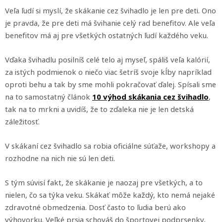
Veľa ľudí si myslí, že skákanie cez švihadlo je len pre deti. Ono
je pravda, že pre deti má švihanie celý rad benefitov. Ale veľa
benefitov má aj pre všetkých ostatných ľudí každého veku.
Vďaka švihadlu posilníš celé telo aj myseľ, spáliš veľa kalórií,
za istých podmienok o niečo viac šetríš svoje kĺby napríklad
oproti behu a tak by sme mohli pokračovať ďalej. Spísali sme
na to samostatný článok
10 výhod skákania cez švihadlo
,
tak na to mrkni a uvidíš, že to zďaleka nie je len detská
záležitosť.
V skákaní cez švihadlo sa robia oficiálne súťaže, workshopy a
rozhodne na nich nie sú len deti.
S tým súvisí fakt, že skákanie je naozaj pre všetkých, a to
nielen, čo sa týka veku. Skákať môže každý, kto nemá nejaké
zdravotné obmedzenia. Dosť často to ľudia berú ako
výhovorku. Veľké prsia schováš do športovej podprsenky,