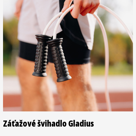
Záťažové švihadlo Gladius