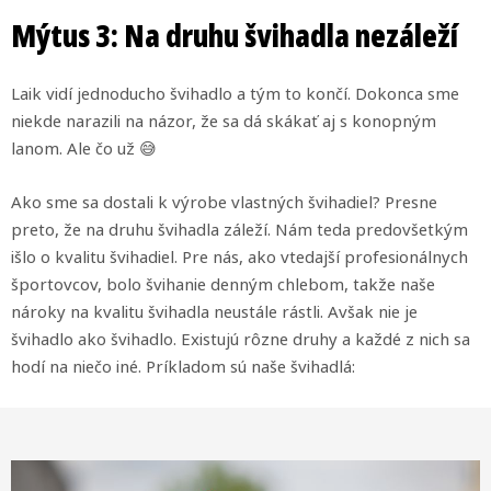
Mýtus 3: Na druhu švihadla nezáleží
Laik vidí jednoducho švihadlo a tým to končí. Dokonca sme
niekde narazili na názor, že sa dá skákať aj s konopným
lanom. Ale čo už 😅
Ako sme sa dostali k výrobe vlastných švihadiel? Presne
preto, že na druhu švihadla záleží. Nám teda predovšetkým
išlo o kvalitu švihadiel. Pre nás, ako vtedajší profesionálnych
športovcov, bolo švihanie denným chlebom, takže naše
nároky na kvalitu švihadla neustále rástli. Avšak nie je
švihadlo ako švihadlo. Existujú rôzne druhy a každé z nich sa
hodí na niečo iné. Príkladom sú naše švihadlá: