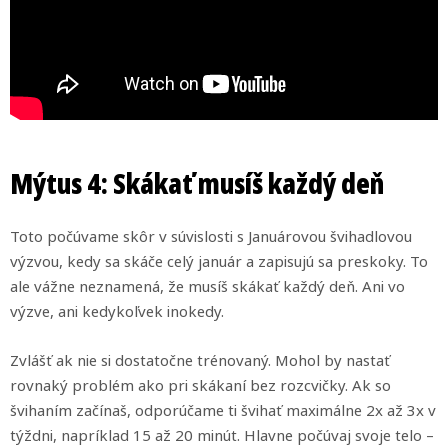
Mýtus 4: Skákať musíš každý deň
Toto počúvame skôr v súvislosti s Januárovou švihadlovou
výzvou, kedy sa skáče celý január a zapisujú sa preskoky. To
ale vážne neznamená, že musíš skákať každý deň. Ani vo
výzve, ani kedykoľvek inokedy.
Zvlášť ak nie si dostatočne trénovaný. Mohol by nastať
rovnaký problém ako pri skákaní bez rozcvičky. Ak so
švihaním začínaš, odporúčame ti švihať maximálne 2x až 3x v
týždni, napríklad 15 až 20 minút. Hlavne počúvaj svoje telo –