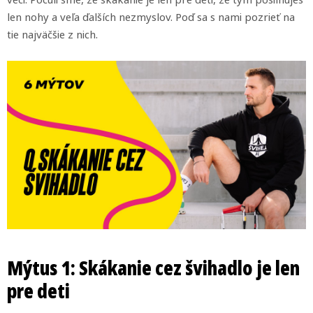
veci. Počuli sme, že skákanie je len pre deti, že tým posilňuješ
len nohy a veľa ďalších nezmyslov. Poď sa s nami pozrieť na
tie najväčšie z nich.
Mýtus 1: Skákanie cez švihadlo je len
pre deti