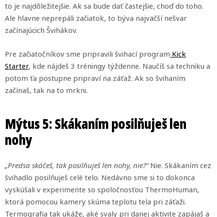
to je najdôležitejšie. Ak sa bude dať častejšie, choď do toho.
Ale hlavne neprepáli začiatok, to býva najväčší nešvar
začínajúcich Švihákov.
Pre začiatočníkov sme pripravili švihací program
Kick
Starter
, kde nájdeš 3 tréningy týždenne. Naučíš sa techniku a
potom ťa postupne pripraví na záťaž. Ak so švihaním
začínaš, tak na to mrkni.
Mýtus 5: Skákaním posilňuješ len
nohy
„Predsa skáčeš, tak posilňuješ len nohy, nie?“
Nie. Skákaním cez
švihadlo posilňuješ celé telo. Nedávno sme si to dokonca
vyskúšali v experimente so spoločnosťou ThermoHuman,
ktorá pomocou kamery skúma teplotu tela pri záťaži.
Termografia tak ukáže, aké svaly pri danej aktivite zapájaš a