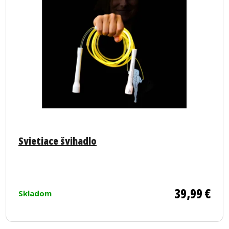
Priemerné
hodnotenie
Svietiace švihadlo
produktu
je
5,0
z
39,99 €
Skladom
5
hviezdičiek.