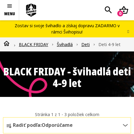
Prejsť
Hľadať
N
na
obsah
K
Švihej portál
Zostav si svoje švihadlo
a získaj dopravu ZADARMO v
rámci
Švihopisu
!
Náš príbeh
Domov
BLACK FRIDAY
Švihadlá
Deti
Deti 4-9 let
Blog
Workshopy
BLACK FRIDAY - švihadlá deti
Kontakty
4-9 let
Švihopis challenge
Stránka
1
z
1
-
3
položiek celkom
R
Radiť podľa:
Odporúčame
a