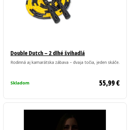
Priemerné
hodnotenie
Double Dutch – 2 dlhé švihadlá
produktu
Rodinná aj kamarátska zábava – dvaja točia, jeden skáče.
je
5,0
z
55,99 €
Skladom
5
hviezdičiek.