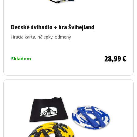
v
u
k
Priemerné
t
hodnotenie
Detské švihadlo + hra Švihejland
o
produktu
Hracia karta, nálepky, odmeny
je
v
5,0
z
28,99 €
Skladom
5
hviezdičiek.