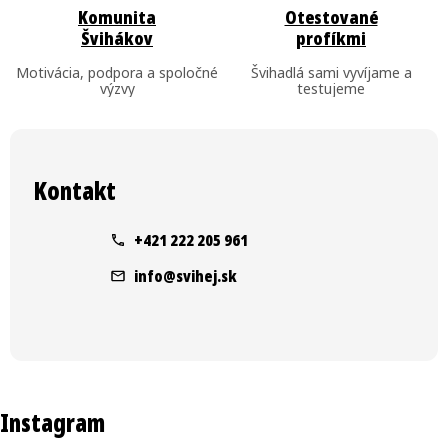
ý
Komunita
Otestované
p
Švihákov
profíkmi
i
Motivácia, podpora a spoločné
Švihadlá sami vyvíjame a
s
výzvy
testujeme
u
Z
á
Kontakt
p
ä
+421 222 205 961
t
info
@
svihej.sk
i
e
Instagram