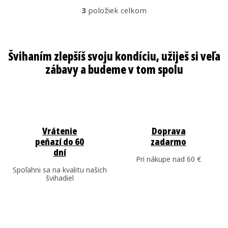
3
položiek celkom
O
v
l
á
d
a
c
i
e
Vrátenie
Doprava
peňazí do 60
zadarmo
p
dní
r
Pri nákupe nad 60 €
Spoľahni sa na kvalitu našich
v
švihadiel
k
y
v