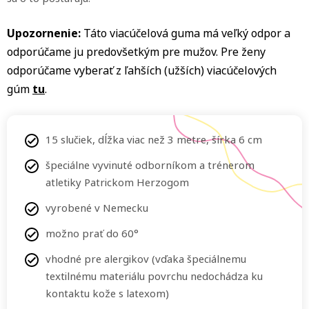
Upozornenie:
Táto viacúčelová guma má veľký odpor a
odporúčame ju predovšetkým pre mužov. Pre ženy
odporúčame vyberať z ľahších (užších) viacúčelových
gúm
tu
.
15 slučiek, dĺžka viac než 3 metre, šírka 6 cm
špeciálne vyvinuté odborníkom a trénerom
atletiky Patrickom Herzogom
vyrobené v Nemecku
možno prať do 60°
vhodné pre alergikov (vďaka špeciálnemu
textilnému materiálu povrchu nedochádza ku
kontaktu kože s latexom)