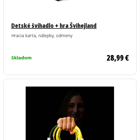
Priemerné
hodnotenie
Detské švihadlo + hra Švihejland
produktu
Hracia karta, nálepky, odmeny
je
5,0
z
28,99 €
Skladom
5
hviezdičiek.