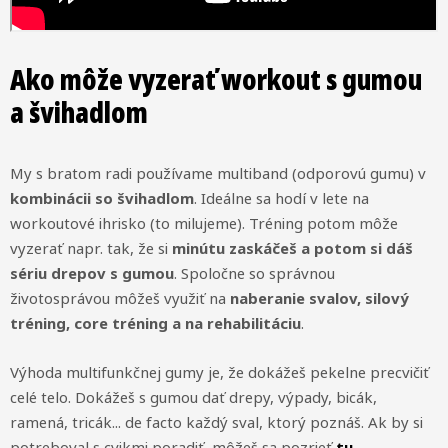
Ako môže vyzerať workout s gumou
a švihadlom
My s bratom radi používame multiband (odporovú gumu) v
kombinácii so švihadlom
. Ideálne sa hodí v lete na
workoutové ihrisko (to milujeme). Tréning potom môže
vyzerať napr. tak, že si
minútu zaskáčeš a potom si dáš
sériu drepov s gumou
. Spoločne so správnou
životosprávou môžeš využiť na
naberanie svalov, silový
tréning, core tréning a na rehabilitáciu
.
Výhoda multifunkčnej gumy je, že dokážeš pekelne precvičiť
celé telo. Dokážeš s gumou dať drepy, výpady, bicák,
ramená, tricák... de facto každý sval, ktorý poznáš. Ak by si