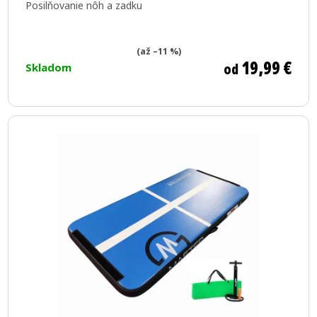
Posilňovanie nôh a zadku
je
5,0
z
(až –11 %)
19,99 €
od
Skladom
5
hviezdičiek.