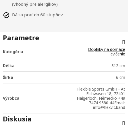
(vhodný pre alergikov)
Dá sa prať do 60 stupňov
Parametre
Doplnky na domáce
Kategória
cvičenie
Délka
312 cm
Šířka
6 cm
Flexible Sports GmbH - At
Eichwasen 18, 72401
Výrobca
Haigerloch, Německo +49
7474 9580-44Email:
info@flexvit.band
Diskusia