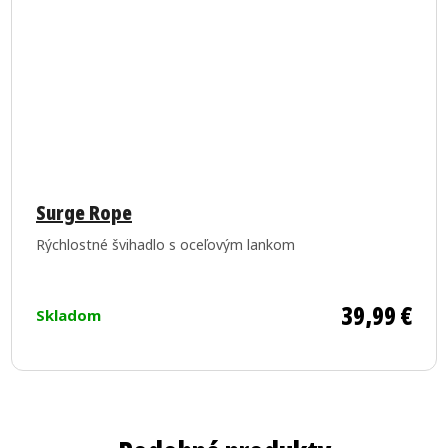
Priemerné
hodnotenie
Surge Rope
produktu
Rýchlostné švihadlo s oceľovým lankom
je
5,0
z
39,99 €
Skladom
5
hviezdičiek.