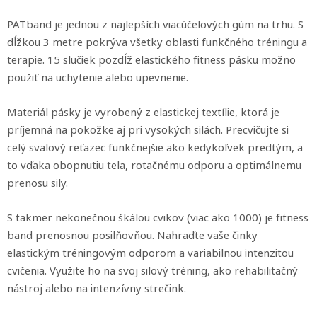
PATband je jednou z najlepších viacúčelových gúm na trhu. S
dĺžkou 3 metre pokrýva všetky oblasti funkčného tréningu a
terapie. 15 slučiek pozdĺž elastického fitness pásku možno
použiť na uchytenie alebo upevnenie.
Materiál pásky je vyrobený z elastickej textílie, ktorá je
príjemná na pokožke aj pri vysokých silách. Precvičujte si
celý svalový reťazec funkčnejšie ako kedykoľvek predtým, a
to vďaka obopnutiu tela, rotačnému odporu a optimálnemu
prenosu sily.
S takmer nekonečnou škálou cvikov (viac ako 1000) je fitness
band prenosnou posilňovňou. Nahraďte vaše činky
elastickým tréningovým odporom a variabilnou intenzitou
cvičenia. Využite ho na svoj silový tréning, ako rehabilitačný
nástroj alebo na intenzívny strečink.