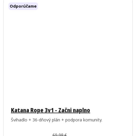
Odporúčame
Priemerné
hodnotenie
Katana Rope 3v1 - Začni naplno
produktu
Švihadlo + 36-dňový plán + podpora komunity.
je
5,0
69,98 €