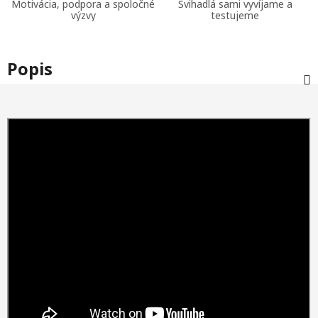
Motivácia, podpora a spoločné
Švihadlá sami vyvíjame a
výzvy
testujeme
Popis