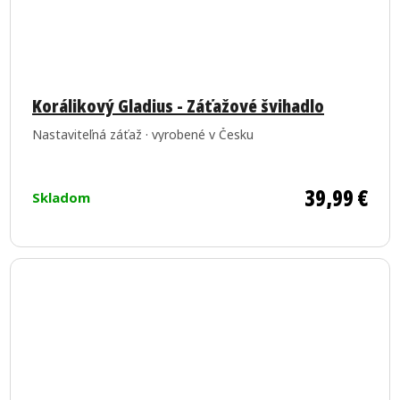
Priemerné
hodnotenie
Korálikový Gladius - Záťažové švihadlo
produktu
Nastaviteľná záťaž · vyrobené v Česku
je
5,0
z
39,99 €
Skladom
5
hviezdičiek.