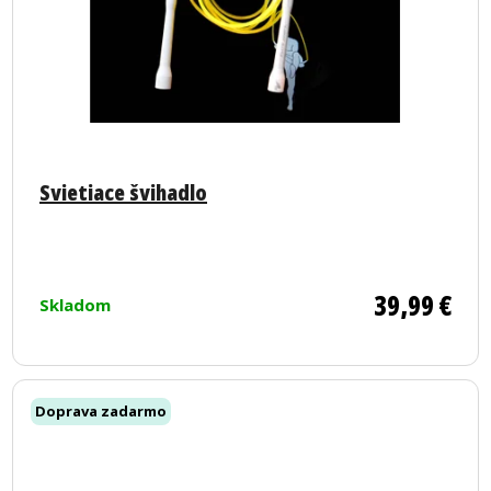
Priemerné
hodnotenie
Svietiace švihadlo
produktu
je
5,0
z
39,99 €
Skladom
5
hviezdičiek.
Doprava zadarmo