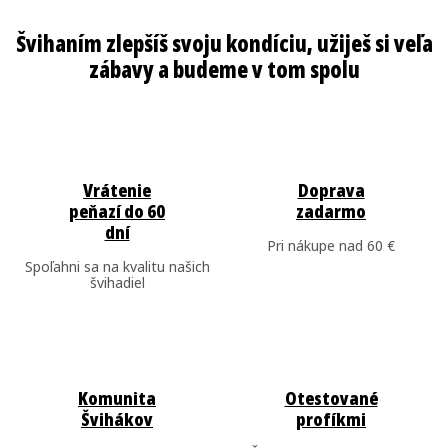
Vrátenie
Doprava
peňazí do 60
zadarmo
dní
Pri nákupe nad 60 €
Spoľahni sa na kvalitu našich
švihadiel
Komunita
Otestované
Švihákov
profíkmi