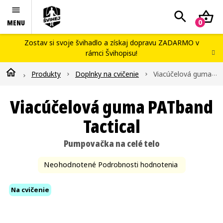
Prejsť
Hľadať
N
na
obsah
K
Švihej portál
Zostav si svoje švihadlo
a získaj dopravu ZADARMO v
rámci
Švihopisu
!
Náš príbeh
Domov
Produkty
Doplnky na cvičenie
Viacúčelová guma PATband Tactical
Blog
Workshopy
Viacúčelová guma PATband
Kontakty
Tactical
Švihopis challenge
Pumpovačka na celé telo
Priemerné
Neohodnotené
Podrobnosti hodnotenia
hodnotenie
Na cvičenie
produktu
je