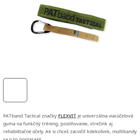
0,0
z
5
hviezdičiek.
PATband Tactical značky
FLEXVIT
je univerzálna viacúčelová
guma na funkčný tréning, posilňovanie, strečink aj
rehabilitačné účely. Ak si chceš zacvičiť kdekoľvek, multibandy
sa o to postarajú!