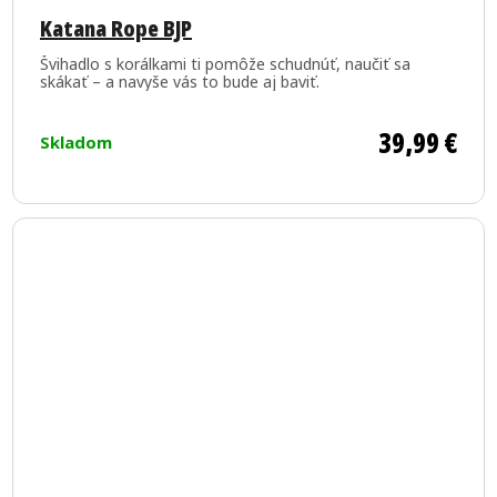
hodnotenie
Katana Rope BJP
produktu
Švihadlo s korálkami ti pomôže schudnúť, naučiť sa
je
skákať – a navyše vás to bude aj baviť.
5,0
z
39,99 €
Skladom
5
hviezdičiek.