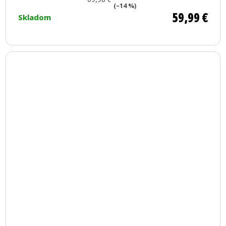
z
(–14 %)
59,99 €
Skladom
5
hviezdičiek.
Priemerné