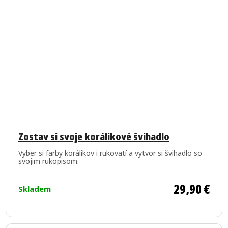
Priemerné
hodnotenie
Zostav si svoje korálikové švihadlo
produktu
Vyber si farby korálikov i rukovätí a vytvor si švihadlo so
je
svojim rukopisom.
5,0
z
29,90 €
Skladem
5
hviezdičiek.