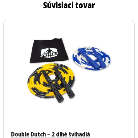
Súvisiaci tovar
Priemerné
hodnotenie
Double Dutch – 2 dlhé švihadlá