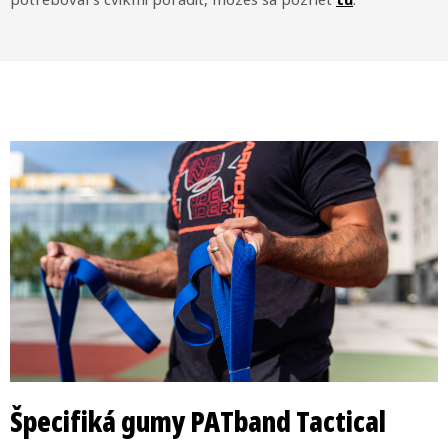
potreboval s cvikmi poradiť, môžeš sa pozrieť
tu
.
Špecifiká gumy PATband Tactical