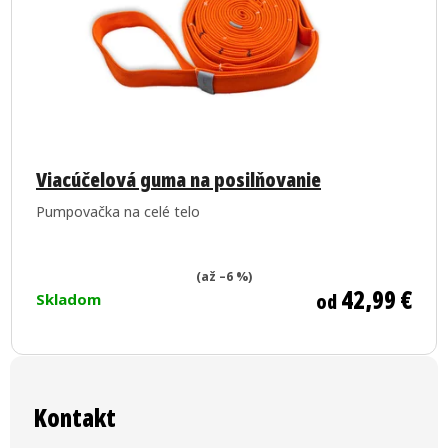
Priemerné
hodnotenie
Viacúčelová guma na posilňovanie
produktu
Pumpovačka na celé telo
je
5,0
z
(až –6 %)
42,99 €
od
Skladom
5
hviezdičiek.
Z
á
Kontakt
p