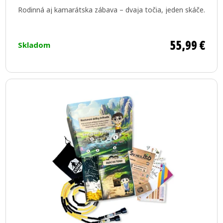
produktu
Rodinná aj kamarátska zábava – dvaja točia, jeden skáče.
je
5,0
z
55,99 €
Skladom
5
hviezdičiek.