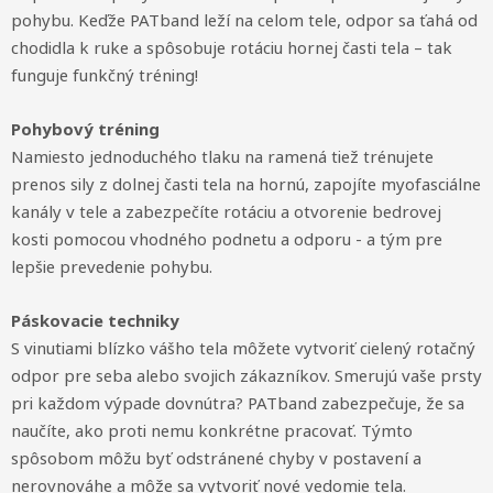
pohybu. Keďže PATband leží na celom tele, odpor sa ťahá od
chodidla k ruke a spôsobuje rotáciu hornej časti tela – tak
funguje funkčný tréning!
Pohybový tréning
Namiesto jednoduchého tlaku na ramená tiež trénujete
prenos sily z dolnej časti tela na hornú, zapojíte myofasciálne
kanály v tele a zabezpečíte rotáciu a otvorenie bedrovej
kosti pomocou vhodného podnetu a odporu - a tým pre
lepšie prevedenie pohybu.
Páskovacie techniky
S vinutiami blízko vášho tela môžete vytvoriť cielený rotačný
odpor pre seba alebo svojich zákazníkov. Smerujú vaše prsty
pri každom výpade dovnútra? PATband zabezpečuje, že sa
naučíte, ako proti nemu konkrétne pracovať. Týmto
spôsobom môžu byť odstránené chyby v postavení a
nerovnováhe a môže sa vytvoriť nové vedomie tela.