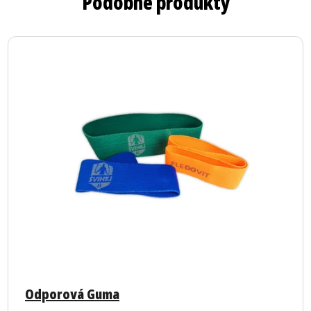
Podobné produkty
Priemerné
hodnotenie
Odporová Guma
produktu