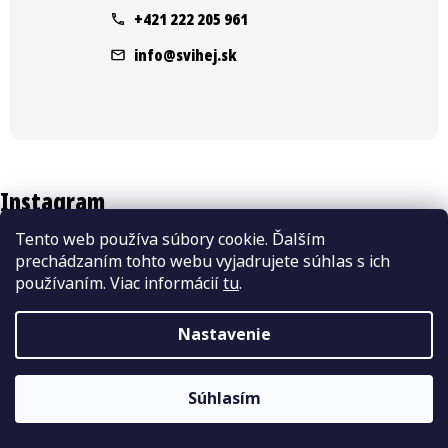
ä
+421 222 205 961
t
info
@
svihej.sk
i
e
Instagram
Tento web používa súbory cookie. Ďalším
prechádzaním tohto webu vyjadrujete súhlas s ich
používaním. Viac informácií
tu
.
Nastavenie
Súhlasím