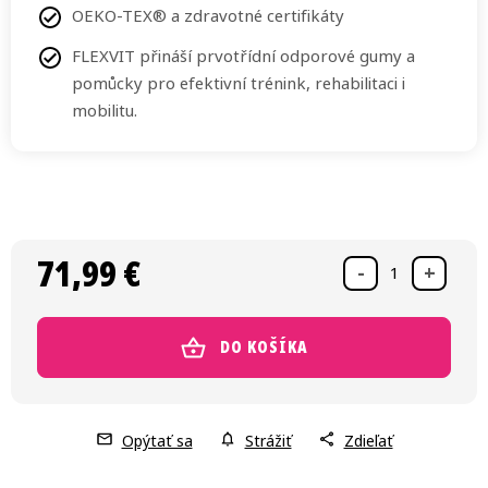
OEKO-TEX® a zdravotné certifikáty
FLEXVIT přináší prvotřídní odporové gumy a
pomůcky pro efektivní trénink, rehabilitaci i
mobilitu.
71,99 €
Jednotková cena:
DO KOŠÍKA
Opýtať sa
Strážiť
Zdieľať