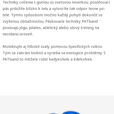
Techniky cvičenia s gumou sú svetovou novinkou: posilňovací
pás priložíte blízko k telu a vytvoríte tak odpor tesne pri
tele. Týmto spôsobom možno každý pohyb dokončiť so
zvýšenou obtiažnosťou. Páskovacie techniky PATband
posúvajú jógu, pilates, atletický alebo silový tréning na
nevídanú úroveň.
Mobilizujte aj hlboké svaly pomocou špecifických cvikov.
Tým sa zabráni bolesti a vyriešia sa existujúce problémy. S
PATband to môžete robiť kedykoľvek a kdekoľvek.