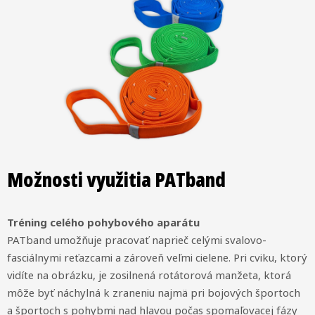
Možnosti využitia PATband
Tréning celého pohybového aparátu
PATband umožňuje pracovať naprieč celými svalovo-
fasciálnymi reťazcami a zároveň veľmi cielene. Pri cviku, ktorý
vidíte na obrázku, je zosilnená rotátorová manžeta, ktorá
môže byť náchylná k zraneniu najmä pri bojových športoch
a športoch s pohybmi nad hlavou počas spomaľovacej fázy