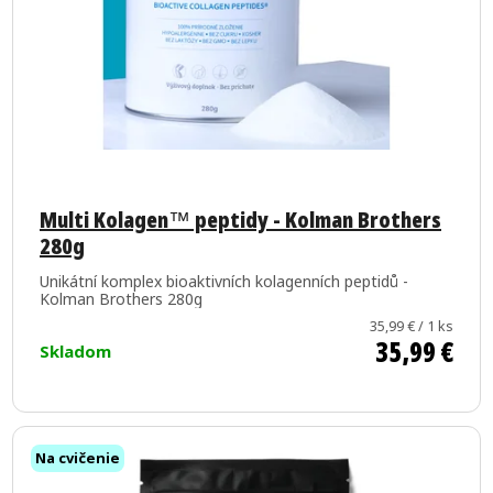
Priemerné
hodnotenie
Multi Kolagen™ peptidy - Kolman Brothers
280g
produktu
je
Unikátní komplex bioaktivních kolagenních peptidů -
5,0
Kolman Brothers 280g
z
Jednotková
35,99 € / 1 ks
35,99 €
cena:
Skladom
5
hviezdičiek.
Na cvičenie