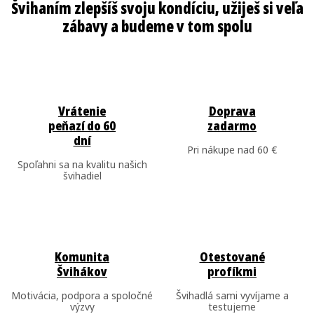
á
d
a
c
i
e
Vrátenie
Doprava
peňazí do 60
zadarmo
p
dní
r
Pri nákupe nad 60 €
Spoľahni sa na kvalitu našich
v
švihadiel
k
y
v
ý
Komunita
Otestované
p
Švihákov
profíkmi
i
Motivácia, podpora a spoločné
Švihadlá sami vyvíjame a
s
výzvy
testujeme