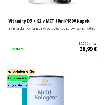
v
u
k
t
Vitamíny D3 + K2 v MCT 50ml/1800 kapek
o
Synergická kombinace dvou důležitých pro-vitálních látek
v
Jednotková
39,99 € / 1 ks
39,99 €
cena:
Skladom
Najobľúbenejšie
Regenerácia
Kĺby a šľachy