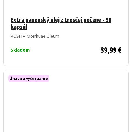
Extra panenský olej z tresčej pečene - 90
kapsúl
ROSITA Morrhuae Oleum
39,99 €
Skladom
Únava a vyčerpanie