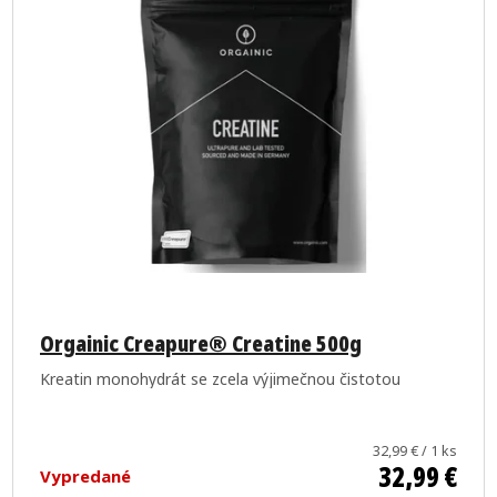
Orgainic Creapure® Creatine 500g
Kreatin monohydrát se zcela výjimečnou čistotou
Jednotková
32,99 € / 1 ks
32,99 €
cena:
Vypredané