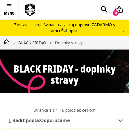
Prejsť
Hľadať
N
na
obsah
K
Švihej portál
Zostav si svoje švihadlo
a získaj dopravu ZADARMO v
rámci
Švihopisu
!
Náš príbeh
Domov
BLACK FRIDAY
Doplnky stravy
Blog
Workshopy
BLACK FRIDAY - doplnky
Kontakty
stravy
Švihopis challenge
Stránka
1
z
1
-
6
položiek celkom
R
Radiť podľa:
Odporúčame
a