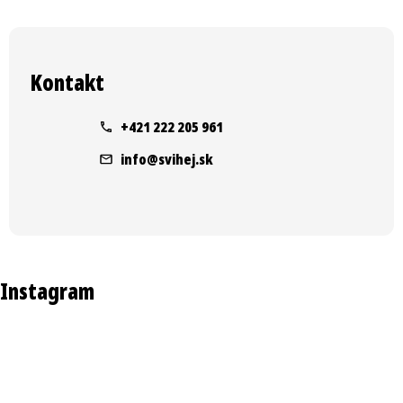
u
Z
á
Kontakt
p
ä
+421 222 205 961
t
info
@
svihej.sk
i
e
Instagram