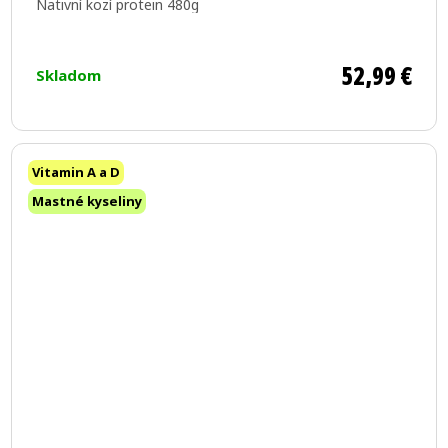
Nativní kozí protein 480g
52,99 €
Skladom
Vitamin A a D
Mastné kyseliny