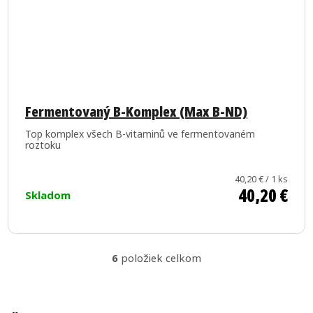
Fermentovaný B-Komplex (Max B-ND)
Top komplex všech B-vitaminů ve fermentovaném
roztoku
Jednotková
40,20 € / 1 ks
40,20 €
cena:
Skladom
6
položiek celkom
O
v
l