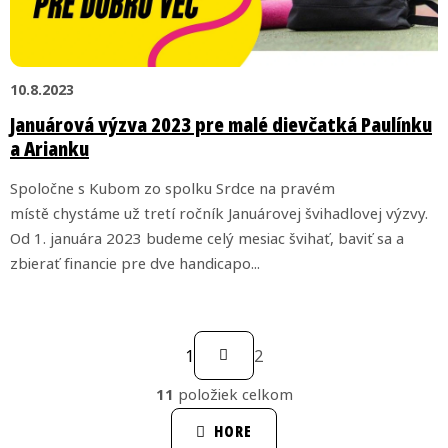
č
l
á
10.8.2023
n
Januárová výzva 2023 pre malé dievčatká Paulínku
k
a Arianku
o
Spoločne s Kubom zo spolku Srdce na pravém
v
místě chystáme už tretí ročník Januárovej švihadlovej výzvy.
Od 1. januára 2023 budeme celý mesiac švihať, baviť sa a
zbierať financie pre dve handicapo...
S
1
2
t
r
11
položiek celkom
O
á
v
HORE
n