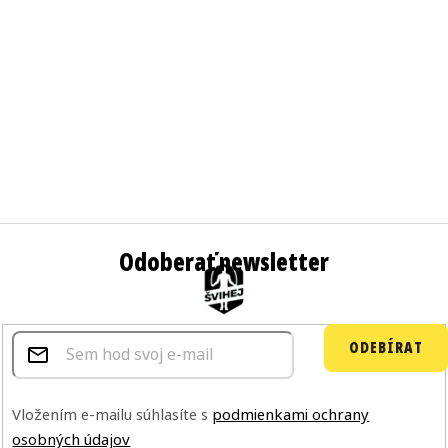
s
u
Odoberať newsletter
ODEBÍRAT
Vložením e-mailu súhlasíte s
podmienkami ochrany
osobných údajov