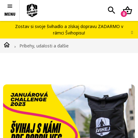
Prejsť
Hľadať
N
na
obsah
K
Švihej portál
Zostav si svoje švihadlo
a získaj dopravu ZADARMO v
rámci
Švihopisu
!
Náš príbeh
Domov
Príbehy, udalosti a ďalšie
Blog
Príbehy, udalosti a ďalšie
,
Workshopy
Strana 2
Kontakty
Švihopis challenge
V
ý
p
i
s